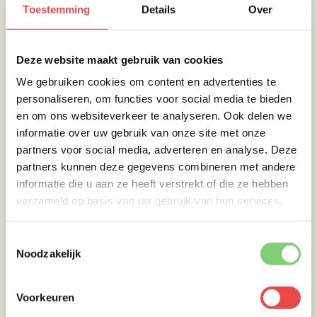
Toestemming
Details
Over
Deze website maakt gebruik van cookies
We gebruiken cookies om content en advertenties te
personaliseren, om functies voor social media te bieden
en om ons websiteverkeer te analyseren. Ook delen we
informatie over uw gebruik van onze site met onze
partners voor social media, adverteren en analyse. Deze
Time to BBQ!
partners kunnen deze gegevens combineren met andere
informatie die u aan ze heeft verstrekt of die ze hebben
De volgende dag haal je de spareribs uit de
verzameld op basis van uw gebruik van hun services.
marinade. Let op: bewaar de marinade!
Leg nu het rookhout op de kolen en de
Toestemmingsselectie
Noodzakelijk
spareribs op de rooster. Laat het vlees nu 4
uur roken op 130 graden Celsius. Smeer elk
uur in met de overgebleven marinade. Na de
Voorkeuren
derde keer insmeren, kook je de overgebleven