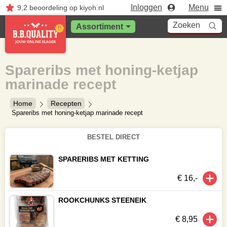
Inloggen
Menu
9,2
beoordeling
op kiyoh.nl
Zoeken
Assortiment
Spareribs met honing-ketjap
marinade recept
Home
Recepten
Spareribs met honing-ketjap marinade recept
BESTEL DIRECT
SPARERIBS MET KETTING
€ 16,-
ROOKCHUNKS STEENEIK
€ 8,95