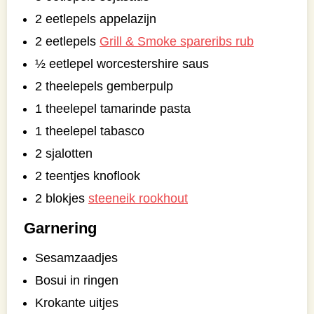
2 eetlepels appelazijn
2 eetlepels
Grill & Smoke spareribs rub
½ eetlepel worcestershire saus
2 theelepels gemberpulp
1 theelepel tamarinde pasta
1 theelepel tabasco
2 sjalotten
2 teentjes knoflook
2 blokjes
steeneik rookhout
Garnering
Sesamzaadjes
Bosui in ringen
Krokante uitjes