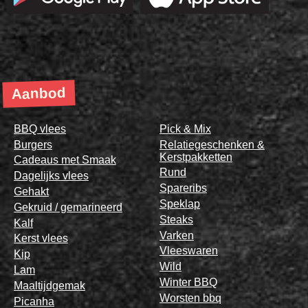
Aanbod
BBQ vlees
Pick & Mix
Burgers
Relatiegeschenken &
Kerstpakketten
Cadeaus met Smaak
Rund
Dagelijks vlees
Spareribs
Gehakt
Speklap
Gekruid / gemarineerd
Steaks
Kalf
Varken
Kerst vlees
Vleeswaren
Kip
Wild
Lam
Winter BBQ
Maaltijdgemak
Worsten bbq
Picanha