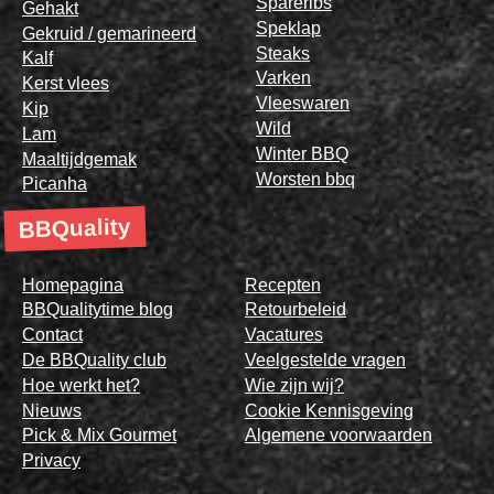
Spareribs
Gehakt
Speklap
Gekruid / gemarineerd
Steaks
Kalf
Varken
Kerst vlees
Vleeswaren
Kip
Wild
Lam
Winter BBQ
Maaltijdgemak
Worsten bbq
Picanha
BBQuality
Homepagina
Recepten
BBQualitytime blog
Retourbeleid
Contact
Vacatures
De BBQuality club
Veelgestelde vragen
Hoe werkt het?
Wie zijn wij?
Nieuws
Cookie Kennisgeving
Pick & Mix Gourmet
Algemene voorwaarden
Privacy