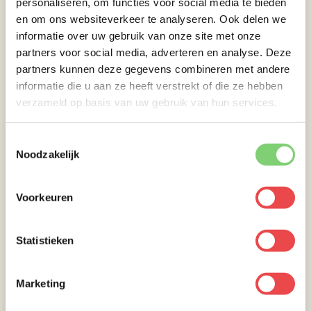
personaliseren, om functies voor social media te bieden
en om ons websiteverkeer te analyseren. Ook delen we
informatie over uw gebruik van onze site met onze
partners voor social media, adverteren en analyse. Deze
partners kunnen deze gegevens combineren met andere
informatie die u aan ze heeft verstrekt of die ze hebben
verzameld op basis van uw gebruik van hun services.
Toestemmingsselectie
Noodzakelijk
Voorkeuren
Statistieken
De fik erin!
Marketing