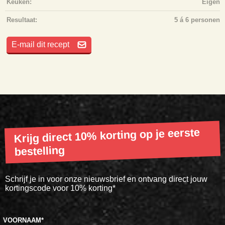
Keuken:
Eigen
Resultaat:
5 á 6 personen
E-mail dit recept
Krijg direct 10% korting op je eerste
bestelling
Schrijf je in voor onze nieuwsbrief en ontvang direct jouw
kortingscode voor 10% korting*
VOORNAAM
*