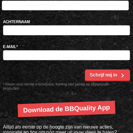
ACHTERNAAM
E-MAIL
*
Schrijf mij in
* Alleen voor eerste inschrijvers. Korting niet geldig op afgeprijsde
producten
Download de BBQuality App
Altijd als eerste op de hoogte zijn van nieuwe acties,
inspiratie en tips om nóg meer uit jouw vlees te halen?