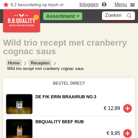
Inloggen
Menu
9,2
beoordeling
op kiyoh.nl
Zoeken
Assortiment
Wild trio recept met cranberry
cognac saus
Home
Recepten
Wild trio recept met cranberry cognac saus
BESTEL DIRECT
DE FIK ERIN BRAAIRUB NO.3
€ 12,99
BBQUALITY BEEF RUB
€ 9,95