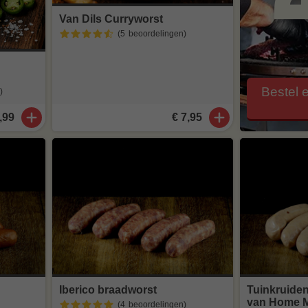
Van Dils Curryworst
(5
beoordelingen
)
Bestel 
)
,99
€ 7,95
Iberico braadworst
Tuinkruide
van Home 
(4
beoordelingen
)