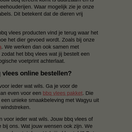
eehouderijen. Waar mogelijk zie je onze
labels. Dit betekent dat de dieren vrij
bbq vlees producten vind je terug waar het
e het dier gevoed wordt. Zoals bij onze
a
. We werken dan ook samen met
odat het bbq vlees wat jij bestelt een
ogische voetprint achterlaat.
q vlees online bestellen?
or ieder wat wils. Ga je voor de
 dan even voor een
bbq vlees pakket
. Die
or een unieke smaakbeleving met Wagyu uit
e windstreken.
n voor ieder wat wils. Jouw bbq vlees of
e bij ons. Wat jouw wensen ook zijn. We