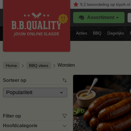
9,2
beoordeling
op kiyoh.nl
Z
Assortiment
je
f
s
Acties
BBQ
Dagelijks
vl
Worsten
Home
BBQ vlees
Sorteer op
Filter op
Hoofdcategorie