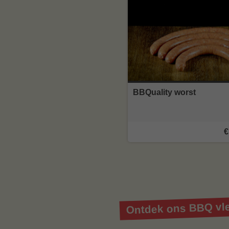
BBQuality worst
€
Ontdek ons BBQ vle