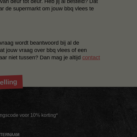
an deur tot deur. Heb jij al besteld? Dat
aar de supermarkt om jouw bbq vlees te
 vraag wordt beantwoord bij al de
at jouw vraag over bbq vlees of een
ar niet tussen? Dan mag je altijd
contact
elling
tingscode voor 10% korting*
HTERNAAM