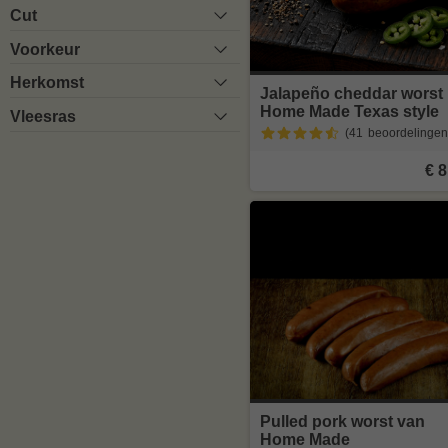
Cut
Voorkeur
Herkomst
Jalapeño cheddar worst
Home Made Texas style
Vleesras
(41
beoordelingen
€ 8
Pulled pork worst van
Home Made