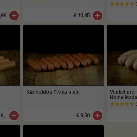
,99
€ 10,95
Kip hotdog Texas style
Venkel prei
Home Mad
 9,-
€ 9,50