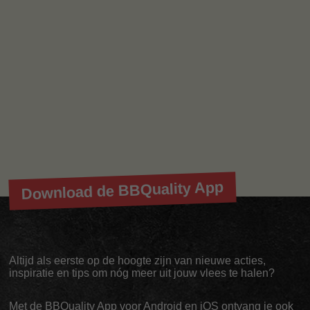
Download de BBQuality App
Altijd als eerste op de hoogte zijn van nieuwe acties,
inspiratie en tips om nóg meer uit jouw vlees te halen?
Met de BBQuality App voor Android en iOS ontvang je ook