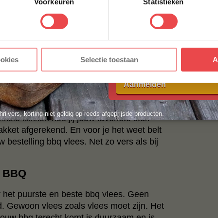
Voorkeuren
Statistieken
E-MAILADRES
*
voor toegankelijke
Angus Beef Burgers
, of
thentiek stuk
Wagyu
uit Japan. Zoek je nog
 de juiste bereidingswijze voor jouw bbq
Met jouw aanmelding ga je akkoord
ookies
Selectie toestaan
A
voorwaarden.
r
.
s nog nooit zo makkelijk
Aanmelden
lokale slager om de hoek met het gemak
hrijvers, korting niet geldig op reeds afgeprijsde producten.
ele klikken heb jij jouw favoriete stuk
akket afgerekend. En voor je het weet belt
 bestelling bbq vlees. Net zo vers als bij
w BBQ
r het puurste en beste bbq vlees. Geen
. Gewoon vlees zoals vlees moet zijn. Het
p jouw bbq terecht komt is duurzaam en is