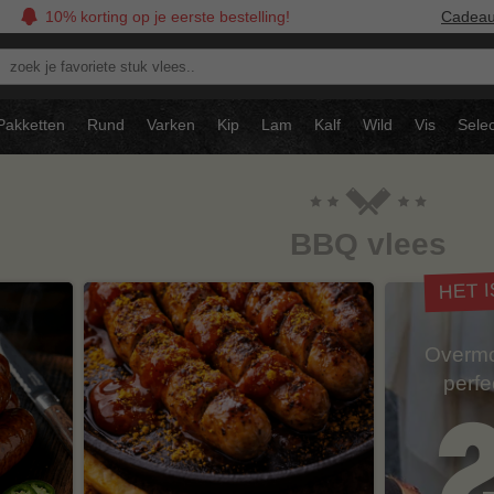
10% korting op je eerste bestelling!
Cadea
oek
avoriete
tuk
Pakketten
Rund
Varken
Kip
Lam
Kalf
Wild
Vis
Selec
ees..
BBQ vlees
HET 
Overmo
perf