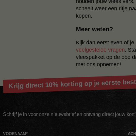
houden jouw vlees vers, v
scheelt weer een ritje n
kopen.
Meer weten?
Kijk dan eerst even of je
veelgestelde vragen
.
Sta
vleespakket op de bbq da
met ons opnemen!
Krijg direct 10% korting op je eerste best
Schrijf je in voor onze nieuwsbrief en ontvang direct jouw kor
VOORNAAM
*
AC