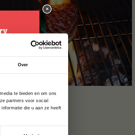
×
je
Over
g*
brief en ontvang
ste bestelling.
 media te bieden en om ons
ze partners voor social
nformatie die u aan ze heeft