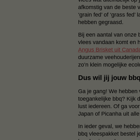
afkomstig van de beste v
‘grain fed’ of ‘grass fed’ 
hebben gegraasd.
Bij een aantal van onze 
vlees vandaan komt en ho
Angus Brisket uit Canad
duurzame veehouderijen z
zo’n klein mogelijke ecol
Dus wil jij jouw bb
Ga je gang! We hebben vo
toegankelijke bbq? Kijk
lust iedereen. Of ga vo
Japan of Picanha uit all
In ieder geval, we hebbe
bbq vleespakket bestel j