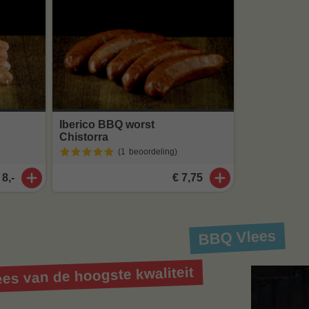
Iberico BBQ worst
Chistorra
(1
beoordeling
)
 8,-
€ 7,75
BBQ Vlees
es van de hoogste kwaliteit