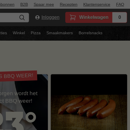
ubonnen
B2B
Spaar mee
Recepten
Klantenservice
FAQ
Inloggen
Winkelwagen
0
ties
Winkel
Pizza
Smaakmakers
Borrelsnacks
IS BBQ WEER!
rgen wordt het
ect BBQ weer!
23°