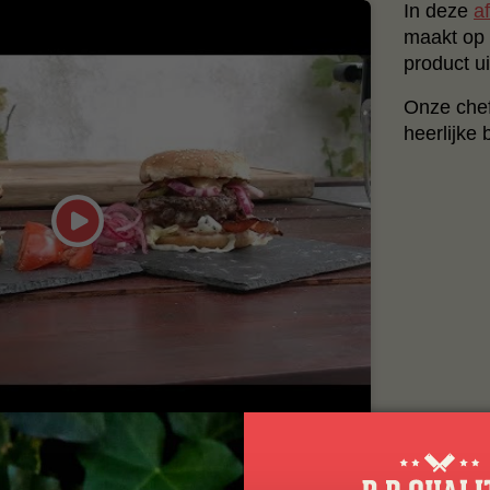
In deze
a
maakt op 
product ui
Onze chef
heerlijke