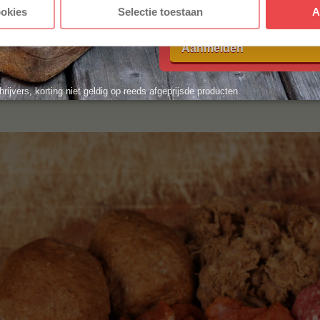
Met jouw aanmelding ga je akkoord
dig hebt, ideaal voor de drukkere dagen.
ookies
Selectie toestaan
A
voorwaarden.
 willen we het bereiden jouw maaltijden
kent echter niet dat dit vlees minder
Aanmelden
at is er nu lekkerder dan een heerlijk,
een lange dag? Even lekker bijkomen aan
rest!
hrijvers, korting niet geldig op reeds afgeprijsde producten.