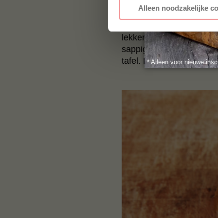
minder bereidingstijd no
Alleen noodzakelijke c
Met ons dagelijkse vlees
makkelijk maken. Dit bete
lekker is. Integendeel, w
sappig stukje vlees na 
tafel. BBQuality doet de 
* Alleen voor nieuwe insc