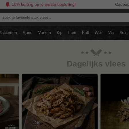
10% korting op je eerste bestelling!
Cadea
oek
avoriete
tuk
Pakketten
Rund
Varken
Kip
Lam
Kalf
Wild
Vis
Selec
ees..
Dagelijks vlees