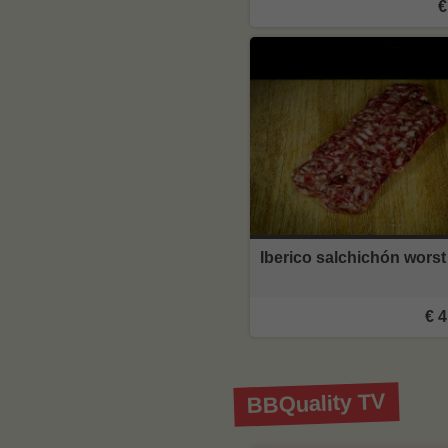
€
Iberico salchichón worst
€ 4
BBQuality TV