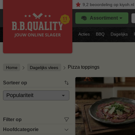
9,2
beoordeling
op kiyoh.nl
Z
Assortiment
je
f
s
Acties
BBQ
Dagelijks
vl
Pizza toppings
Home
Dagelijks vlees
Sorteer op
Filter op
Hoofdcategorie