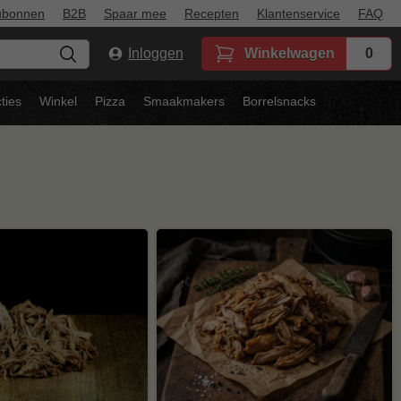
ubonnen
B2B
Spaar mee
Recepten
Klantenservice
FAQ
Inloggen
Winkelwagen
0
ties
Winkel
Pizza
Smaakmakers
Borrelsnacks