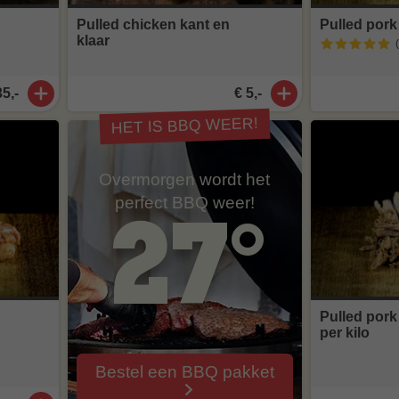
Pulled chicken kant en
Pulled pork
klaar
35,-
€ 5,-
HET IS BBQ WEER!
Overmorgen wordt het
perfect BBQ weer!
27°
Pulled pork
per kilo
Bestel een BBQ pakket