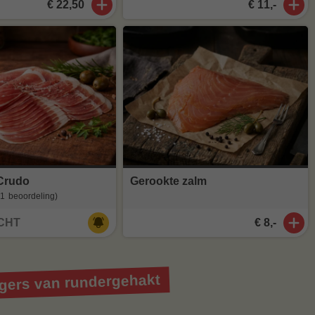
€ 22,50
€ 11,-
 Crudo
Gerookte zalm
(1
beoordeling
)
CHT
€ 8,-
ers van rundergehakt