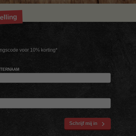
elling
tingscode voor 10% korting*
HTERNAAM
Schrijf mij in