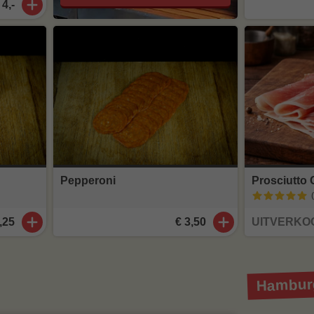
 4,-
Pepperoni
Prosciutto
,25
€ 3,50
UITVERKO
Hamburg