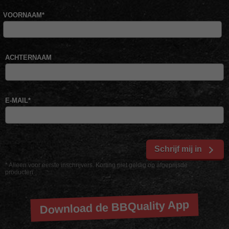
VOORNAAM
*
ACHTERNAAM
E-MAIL
*
Schrijf mij in
* Alleen voor eerste inschrijvers. Korting niet geldig op afgeprijsde
producten
Download de BBQuality App