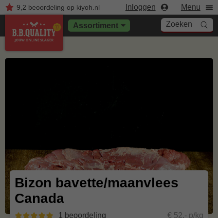
Inloggen
Menu
9,2
beoordeling
op kiyoh.nl
Zoeken
Assortiment
Bizon bavette/maanvlees
Canada
1 beoordeling
€ 52,- p/kg