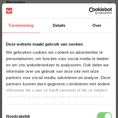
Recepten
Veelgestelde vragen
Productbeoordelingen
Toestemming
Details
Over
ANDEREN KOCHTEN OOK
×
Deze website maakt gebruik van cookies
ZEBRABIEFSTUK
We gebruiken cookies om content en advertenties te
€ 7,85
personaliseren, om functies voor social media te bieden
en om ons websiteverkeer te analyseren. Ook delen we
10% korting op je
JALAPEÑO CHEDDAR WORST HOME MADE
TEXAS STYLE
informatie over uw gebruik van onze site met onze
eerste bestelling*
partners voor social media, adverteren en analyse. Deze
Schrijf je in voor onze nieuwsbrief en ontvang direct
€ 8,99
partners kunnen deze gegevens combineren met andere
10% korting op jouw eerste bestelling.
informatie die u aan ze heeft verstrekt of die ze hebben
EENDENBORSTFILET
VOORNAAM
*
verzameld op basis van uw gebruik van hun services.
€ 13,50
Toestemmingsselectie
ACHTERNAAM
*
Noodzakelijk