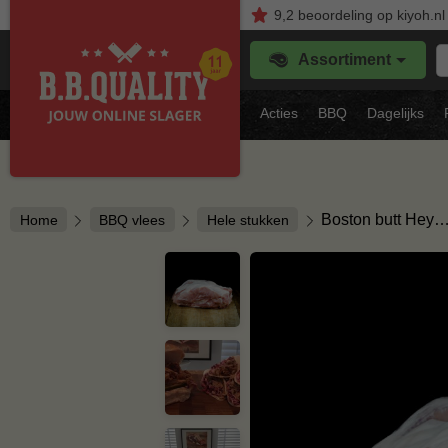
9,2
beoordeling
op kiyoh.nl
Z
Assortiment
je
f
s
Acties
BBQ
Dagelijks
vl
Boston butt Hey
Home
BBQ vlees
Hele stukken