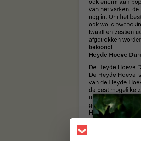
ook enorm aan popu
van het varken, de 
nog in. Om het bes
ook wel slowcookin
twaalf en zestien uu
afgetrokken worden
beloond!
Heyde Hoeve Dur
De Heyde Hoeve Du
De Heyde Hoeve is
van de Heyde Hoeve
de best mogelijke 
uitstekende kwalite
gemarmerd vlees. D
Heyde Hoeve varke
duurzaamheid! Dat 
BBQuality