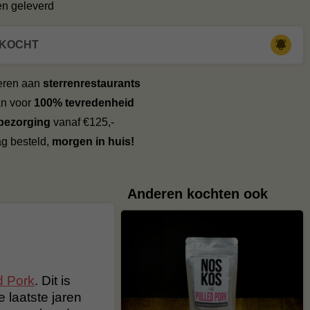
en geleverd
RKOCHT
veren aan
sterrenrestaurants
an voor
100% tevredenheid
 bezorging
vanaf €125,-
g besteld,
morgen in huis!
Anderen kochten ook
d Pork
. Dit is
 laatste jaren