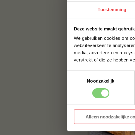
BBQuality staat voo
Toestemming
smaak, maar met e
smaak brengen. Bes
BBQuality!
Deze website maakt gebruik
We gebruiken cookies om cont
Contact
websiteverkeer te analyseren
media, adverteren en analys
Voor vragen of voor
verstrekt of die ze hebben v
jouw vraag hier nie
naar:
info@bbqualit
Toestemmingsselectie
Noodzakelijk
Alleen noodzakelijke c