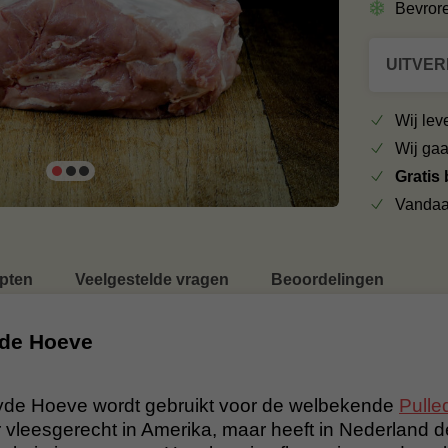
Bevror
UITVE
Wij le
Wij ga
Gratis
Vandaa
pten
Veelgestelde vragen
Beoordelingen
yde Hoeve
de Hoeve wordt gebruikt voor de welbekende
Pulle
vleesgerecht in Amerika, maar heeft in Nederland de