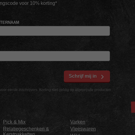
tingscode voor 10% korting*
HTERNAAM
Schrijf mij in
voor eerste inschrijvers. Korting niet geldig op afgeprijsde producten
Pick & Mix
Varken
Relatiegeschenken &
Vleeswaren
Kerstpakketten