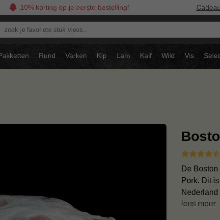
10% korting op je eerste bestelling!
Cadea
oek
avoriete
tuk
Pakketten
Rund
Varken
Kip
Lam
Kalf
Wild
Vis
Selec
ees..
…
Bosto
De Boston 
Pork. Dit i
Nederland 
lees meer