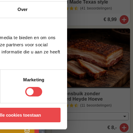
je
Home Made Texas style
al heerlijk van
(41
beoordelingen
)
Over
g*
t meer op
€ 8,99
maak van
brief en ontvang
ste bestelling.
 media te bieden en om ons
ze partners voor social
nformatie die u aan ze heeft
agen
. Staat
stuur een mailtje
Marketing
Varkensbuik zonder
zwoerd Heyde Hoeve
(11
beoordelingen
)
 met onze
algemene
lle cookies toestaan
€ 8,-