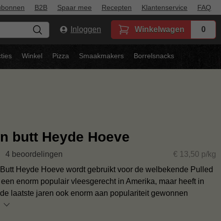
ubonnen
B2B
Spaar mee
Recepten
Klantenservice
FAQ
Inloggen
Winkelwagen
0
ties
Winkel
Pizza
Smaakmakers
Borrelsnacks
n butt Heyde Hoeve
4 beoordelingen
€ 13,50 p/kg
Butt Heyde Hoeve wordt gebruikt voor de welbekende Pulled
s een enorm populair vleesgerecht in Amerika, maar heeft in
de laatste jaren ook enorm aan populariteit gewonnen