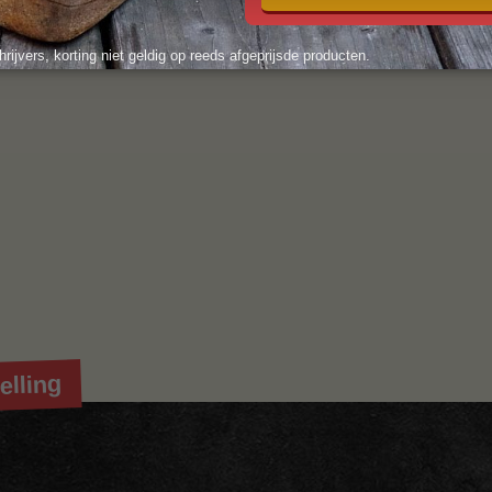
hrijvers, korting niet geldig op reeds afgeprijsde producten.
elling