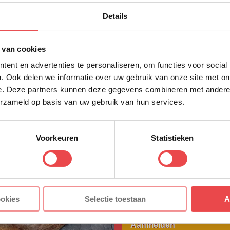
10% korting op 
r betaalbaar kwaliteitsvlees. Ons vlees is van nature 
Details
eerste bestellin
en marinade of
rub
kun je je vlees eventueel nog wa
tel je kwaliteitsvlees vandaag nog en ervaar de s
Schrijf je in voor onze nieuws
 van cookies
direct 10% korting op jouw eer
ent en advertenties te personaliseren, om functies voor social
VOORNAAM
*
. Ook delen we informatie over uw gebruik van onze site met on
e. Deze partners kunnen deze gegevens combineren met andere i
 extra informatie kun je kijken bij de
veelgestelde vr
erzameld op basis van uw gebruik van hun services.
t tussen? Stuur dan een berichtje via
WhatsApp
, of 
ACHTERNAAM
*
y.nl
. We helpen je graag!
Voorkeuren
Statistieken
E-MAILADRES
*
Met jouw aanmelding ga je akkoord
ookies
Selectie toestaan
A
voorwaarden.
Aanmelden