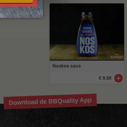
Noskos saus
€ 9,50
Download de BBQuality App