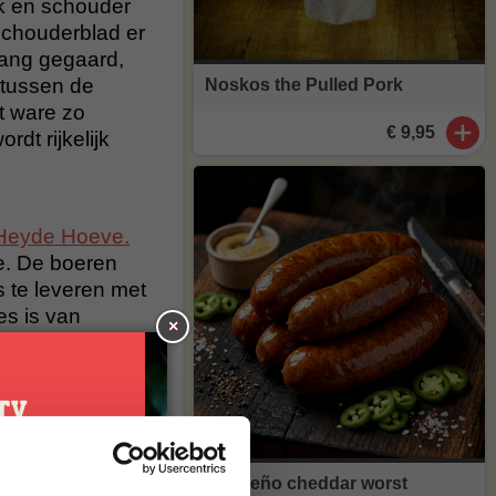
ek en schouder
 schouderblad er
lang gegaard,
 tussen de
Noskos the Pulled Pork
et ware zo
€ 9,95
dt rijkelijk
Heyde Hoeve.
e. De boeren
 te leveren met
es is van
×
 mooi
e smaak. Het
smaak en
 vrüger!
Jalapeño cheddar worst