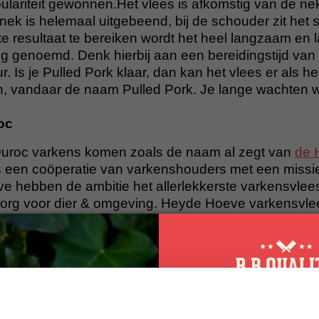
lariteit gewonnen.Het vlees is afkomstig van de n
nek is helemaal uitgebeend, bij de schouder zit het
te resultaat te bereiken wordt het heel langzaam en 
g genoemd. Denk hierbij aan een bereidingstijd van
r. Is je Pulled Pork klaar, dan kan het vlees er als h
, vandaar de naam Pulled Pork. Je lange wachten wor
oc
roc varkens komen zoals de naam al zegt van
de 
 een coöperatie van varkenshouders met een missi
 hebben de ambitie het allerlekkerste varkensvlees
zorg voor dier & omgeving. Heyde Hoeve varkensvle
it. De varkens zijn van het Duroc-ras, dat zorgt voor
it vlees is lekker mals en sappig met een volle, pur
n is verkozen tot Beste Varken van Nederland, op 
wordt genieten van varkensvlees met de smaak van