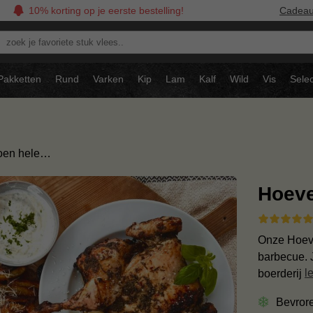
10% korting op je eerste bestelling!
Cadea
oek
avoriete
tuk
Pakketten
Rund
Varken
Kip
Lam
Kalf
Wild
Vis
Selec
ees..
oen hele…
Hoeve
Onze Hoeve
barbecue. 
boerderij
l
Bevror