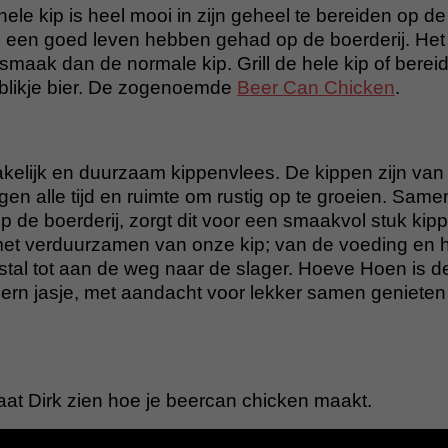
le kip is heel mooi in zijn geheel te bereiden op d
en een goed leven hebben gehad op de boerderij. Het 
smaak dan de normale kip. Grill de hele kip of bere
n blikje bier. De zogenoemde
Beer Can Chicken
.
kelijk en duurzaam kippenvlees. De kippen zijn va
jgen alle tijd en ruimte om rustig op te groeien. Sam
 de boerderij, zorgt dit voor een smaakvol stuk kip
 met verduurzamen van onze kip; van de voeding en 
e stal tot aan de weg naar de slager. Hoeve Hoen is 
ern jasje, met aandacht voor lekker samen genieten
laat Dirk zien hoe je beercan chicken maakt.