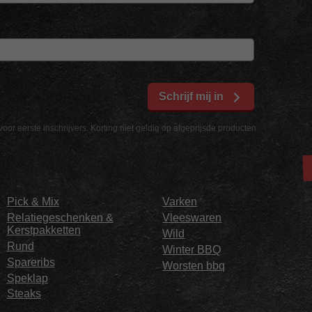
Schrijf mij in
voor eerste inschrijvers. Korting niet geldig op afgeprijsde producten
Pick & Mix
Varken
Relatiegeschenken &
Vleeswaren
Kerstpakketten
Wild
Rund
Winter BBQ
Spareribs
Worsten bbq
Speklap
Steaks