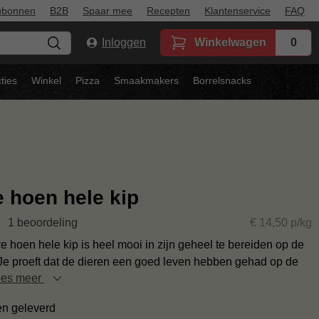
ubonnen
B2B
Spaar mee
Recepten
Klantenservice
FAQ
Inloggen
Winkelwagen
0
ties
Winkel
Pizza
Smaakmakers
Borrelsnacks
 hoen hele kip
1 beoordeling
€ 14,50 p/kg
 hoen hele kip is heel mooi in zijn geheel te bereiden op de
Je proeft dat de dieren een goed leven hebben gehad op de
ees meer
en geleverd