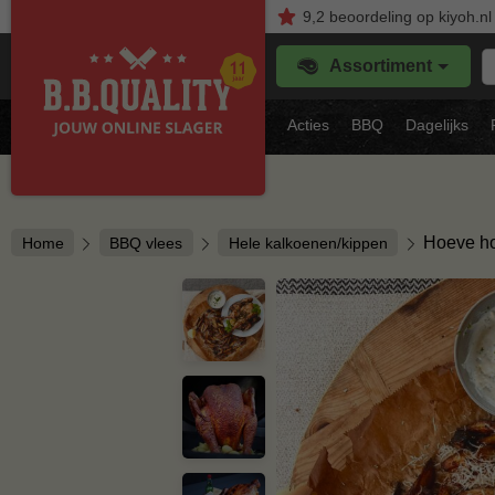
9,2
beoordeling
op kiyoh.nl
Z
Assortiment
je
f
s
Acties
BBQ
Dagelijks
vl
Hoeve h
Home
BBQ vlees
Hele kalkoenen/kippen