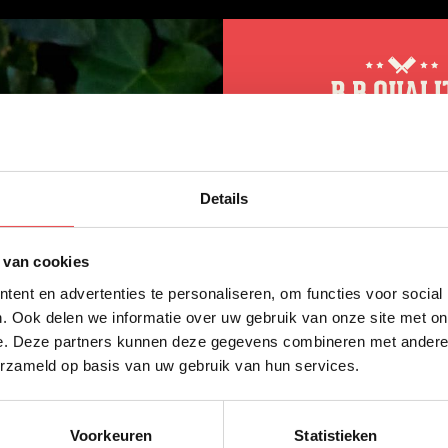
10% korting op 
Details
eerste bestellin
Schrijf je in voor onze nieuws
 van cookies
direct 10% korting op jouw eer
ent en advertenties te personaliseren, om functies voor social
VOORNAAM
*
. Ook delen we informatie over uw gebruik van onze site met on
e. Deze partners kunnen deze gegevens combineren met andere i
erzameld op basis van uw gebruik van hun services.
ACHTERNAAM
*
Voorkeuren
Statistieken