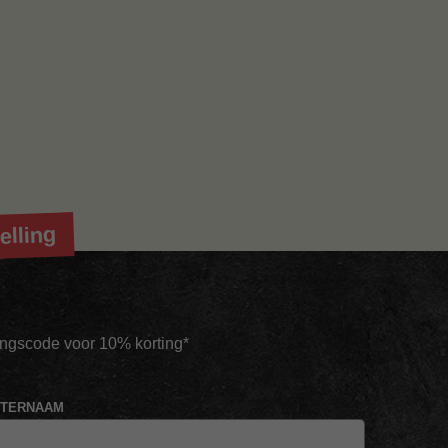
elling
tingscode voor 10% korting*
HTERNAAM