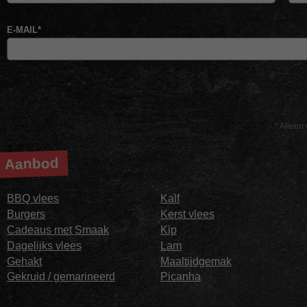
E-MAIL
*
* Alleen 
Aanbod
BBQ vlees
Kalf
Burgers
Kerst vlees
Cadeaus met Smaak
Kip
Dagelijks vlees
Lam
Gehakt
Maaltijdgemak
Gekruid / gemarineerd
Picanha