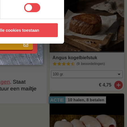
er je dan
 met onze
algemene
lle cookies toestaan
al heerlijk van
t meer op
maak van
Angus kogelbiefstuk
(9
beoordelingen
)
agen
. Staat
€ 4,75
stuur een mailtje
10 halen, 8 betalen
ACTIE