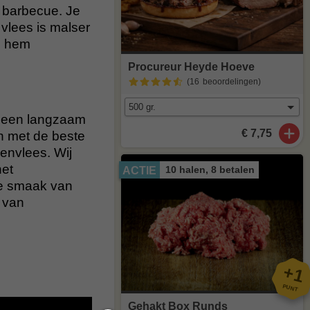
e barbecue. Je
vlees is malser
id hem
Procureur Heyde Hoeve
(16
beoordelingen
)
n een langzaam
€ 7,75
en met de beste
penvlees. Wij
het
10 halen, 8 betalen
ACTIE
de smaak van
 van
+
1
PUNT
Gehakt Box Runds