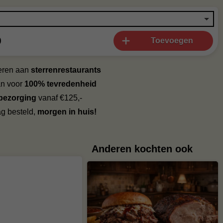
0
Toevoegen
veren aan
sterrenrestaurants
an voor
100% tevredenheid
 bezorging
vanaf €125,-
g besteld,
morgen in huis!
Anderen kochten ook