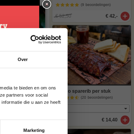
×
(9
beoordelingen
)
€ 52,50
€ 42,-
je
Over
g*
brief en ontvang
ste bestelling.
 media te bieden en om ons
Iberico sparerib per stuk
ze partners voor social
(20
beoordelingen
)
nformatie die u aan ze heeft
€ 14,40
Marketing