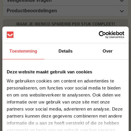
Veelgestelde vragen
Productbeoordelingen
MAAK JE IBERICO SPARERIB PER STUK COMPLEET!
BBQUALITY PORK RUB
€ 9,95
Toestemming
Details
Over
Bestel alles
×
Deze website maakt gebruik van cookies
We gebruiken cookies om content en advertenties te
personaliseren, om functies voor social media te bieden
en om ons websiteverkeer te analyseren. Ook delen we
10% korting op je
informatie over uw gebruik van onze site met onze
eerste bestelling*
partners voor social media, adverteren en analyse. Deze
Schrijf je in voor onze nieuwsbrief en ontvang direct
partners kunnen deze gegevens combineren met andere
10% korting op jouw eerste bestelling.
informatie die u aan ze heeft verstrekt of die ze hebben
VOORNAAM
*
Procureur
verzameld op basis van uw gebruik van hun services.