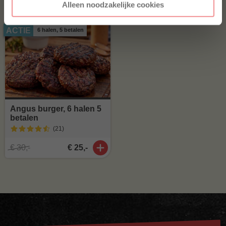
Alleen noodzakelijke cookies
ACTIE
6 halen, 5 betalen
Angus burger, 6 halen 5
betalen
(21
)
€ 30,-
€ 25,-