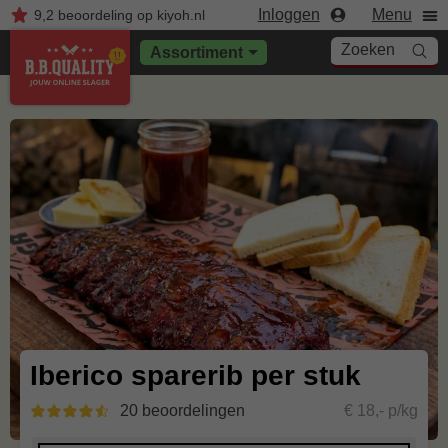
Inloggen
Menu
9,2
beoordeling
op kiyoh.nl
Zoeken
Assortiment
Iberico sparerib per stuk
20 beoordelingen
€ 18,- p/kg