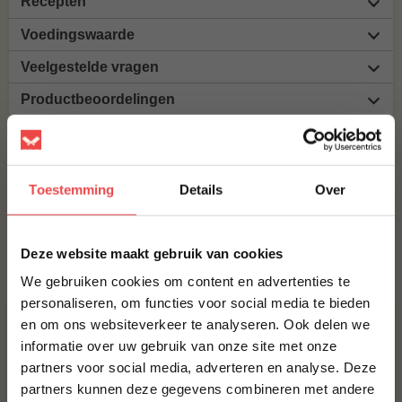
Recepten
Voedingswaarde
Veelgestelde vragen
Productbeoordelingen
MAAK JE IBERICO SPARERIB PER STUK COMPLEET!
BBQUALITY PORK RUB
Toestemming
Details
Over
€ 9,95
×
Deze website maakt gebruik van cookies
Bestel alles
We gebruiken cookies om content en advertenties te
personaliseren, om functies voor social media te bieden
en om ons websiteverkeer te analyseren. Ook delen we
10% korting op je
informatie over uw gebruik van onze site met onze
eerste bestelling*
partners voor social media, adverteren en analyse. Deze
Schrijf je in voor onze nieuwsbrief en ontvang direct
partners kunnen deze gegevens combineren met andere
10% korting op jouw eerste bestelling.