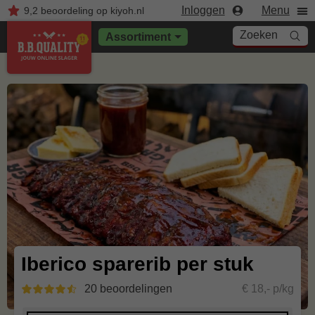
Inloggen
Menu
9,2
beoordeling
op kiyoh.nl
Zoeken
Assortiment
Iberico sparerib per stuk
20 beoordelingen
€ 18,- p/kg