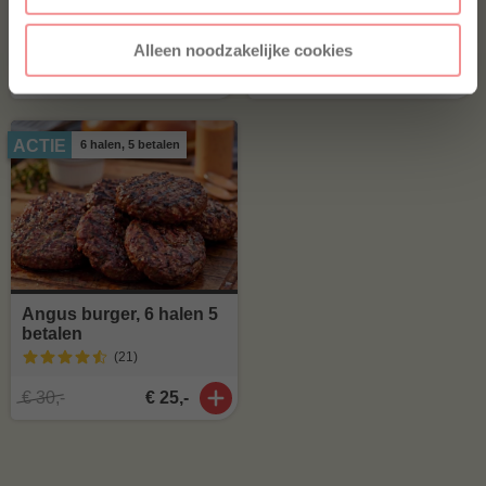
Alleen noodzakelijke cookies
€ 12,20
€ 7,75
ACTIE
6 halen, 5 betalen
Angus burger, 6 halen 5
betalen
(21
)
€ 30,-
€ 25,-