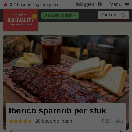
Inloggen
Menu
9,2
beoordeling
op kiyoh.nl
Zoeken
Assortiment
Iberico sparerib per stuk
20 beoordelingen
€ 18,- p/kg