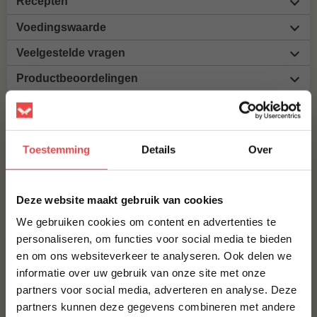
Recepten
Voedingswaarde
Veelgestelde vragen
Productbeoordelingen
MAAK JE IBERICO SPARERIB PER STUK COMPLEET!
BBQUALITY PORK RUB
Toestemming
Details
Over
€ 9,95
×
Deze website maakt gebruik van cookies
Bestel alles
We gebruiken cookies om content en advertenties te
personaliseren, om functies voor social media te bieden
en om ons websiteverkeer te analyseren. Ook delen we
10% korting op je
informatie over uw gebruik van onze site met onze
eerste bestelling*
partners voor social media, adverteren en analyse. Deze
Schrijf je in voor onze nieuwsbrief en ontvang direct
partners kunnen deze gegevens combineren met andere
10% korting op jouw eerste bestelling.