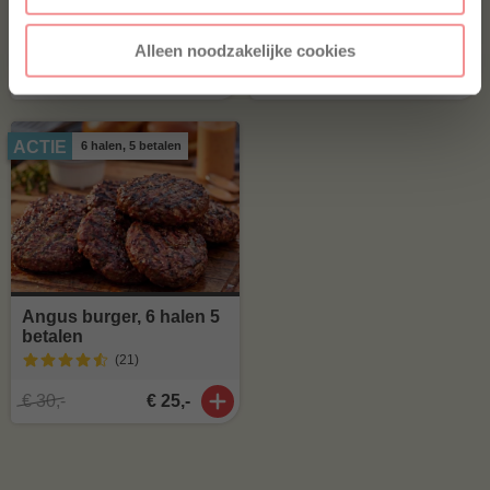
Alleen noodzakelijke cookies
€ 12,20
€ 7,75
ACTIE
6 halen, 5 betalen
Angus burger, 6 halen 5
betalen
(21
)
€ 30,-
€ 25,-