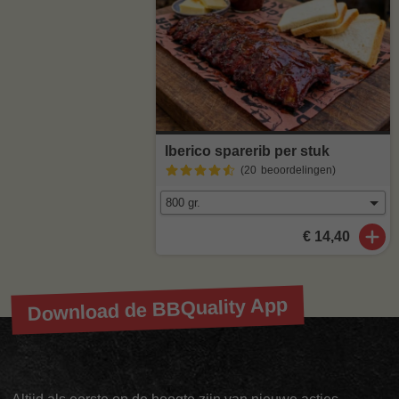
Iberico sparerib per stuk
(20
beoordelingen
)
€ 14,40
Download de BBQuality App