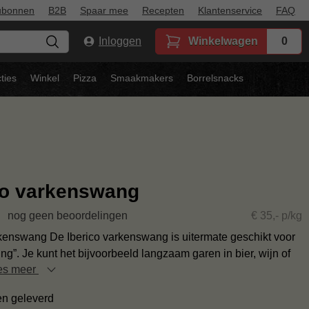
ubonnen
B2B
Spaar mee
Recepten
Klantenservice
FAQ
Inloggen
Winkelwagen
0
ties
Winkel
Pizza
Smaakmakers
Borrelsnacks
co varkenswang
nog geen beoordelingen
€ 35,- p/kg
rkenswang De Iberico varkenswang is uitermate geschikt voor
ng”. Je kunt het bijvoorbeeld langzaam garen in bier, wijn of
es meer
en geleverd