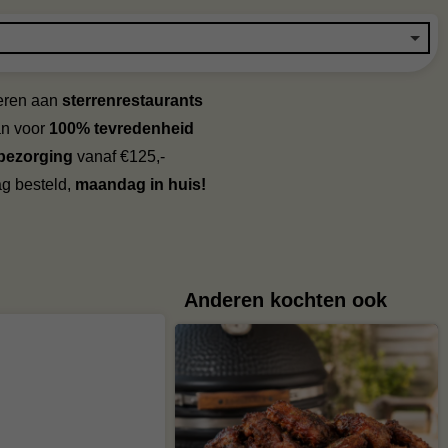
veren aan
sterrenrestaurants
an voor
100% tevredenheid
 bezorging
vanaf €125,-
g besteld,
maandag in huis!
Anderen kochten ook