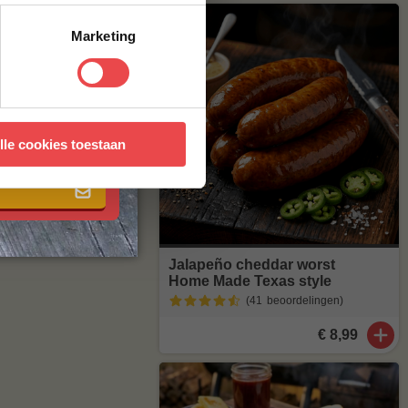
Marketing
 met onze
algemene
lle cookies toestaan
Jalapeño cheddar worst
Home Made Texas style
(41
beoordelingen
)
€ 8,99