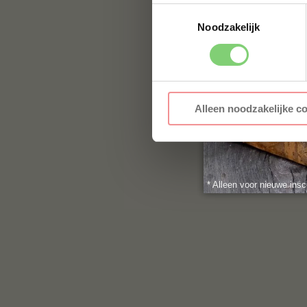
naar:
info@bbqualit
Toestemmingsselectie
Noodzakelijk
Alleen noodzakelijke c
* Alleen voor nieuwe insc