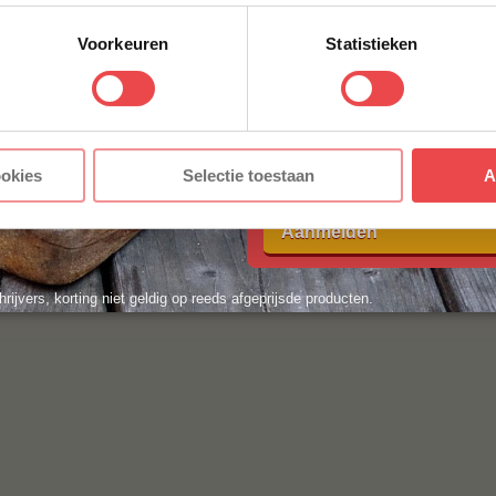
y.nl
. We helpen je graag!
Voorkeuren
Statistieken
E-MAILADRES
*
Met jouw aanmelding ga je akkoord
ookies
Selectie toestaan
A
voorwaarden.
Aanmelden
hrijvers, korting niet geldig op reeds afgeprijsde producten.