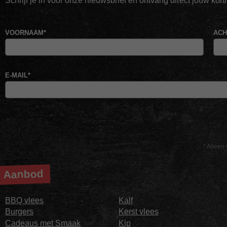
Schrijf je in voor onze nieuwsbrief en ontvang direct jouw kor
VOORNAAM
*
AC
E-MAIL
*
* Alleen 
Aanbod
BBQ vlees
Kalf
Burgers
Kerst vlees
Cadeaus met Smaak
Kip