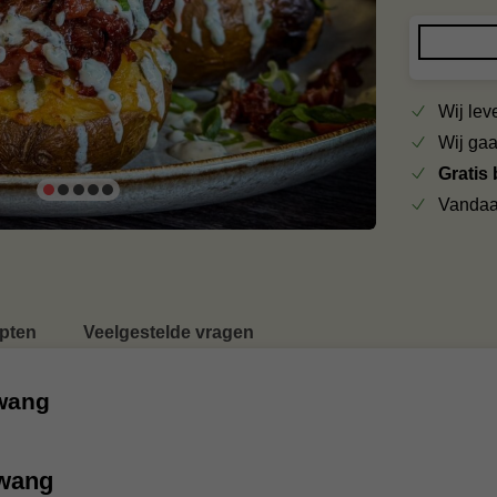
Wij le
Wij ga
Gratis
Vandaa
pten
Veelgestelde vragen
swang
swang