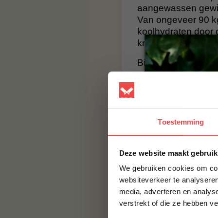
aangewassen gewich
Van ongeveer 90 kg
koolhydraten door d
kruidige nootachti
Bij vleeswaren zoa
gegeten voor de ken
Vandaar dat vrijwel 
BBQuality
Toestemming
BBQuality staat voo
smaak, maar met 
smaak brengen. Bes
Deze website maakt gebruik
BBQuality!
We gebruiken cookies om cont
websiteverkeer te analyseren
Contact
media, adverteren en analys
Voor vragen of voor
verstrekt of die ze hebben v
jouw vraag hier nie