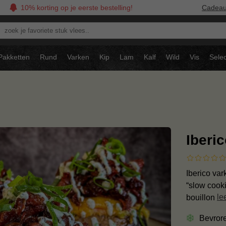
10% korting op je eerste bestelling!
Cadea
oek
avoriete
tuk
Pakketten
Rund
Varken
Kip
Lam
Kalf
Wild
Vis
Selec
ees..
Iberi
Iberico va
“slow cooki
bouillon
le
Bevror