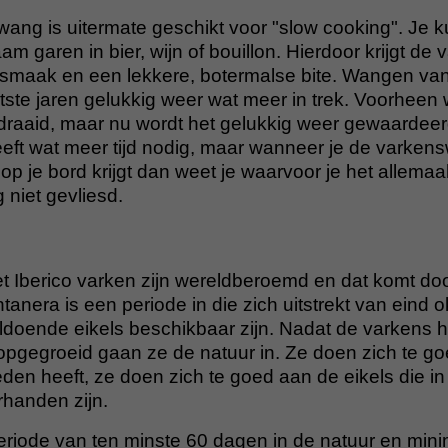
ang is uitermate geschikt voor "slow cooking". Je k
am garen in bier, wijn of bouillon. Hierdoor krijgt d
 smaak en een lekkere, botermalse bite. Wangen va
atste jaren gelukkig weer wat meer in trek. Voorhee
draaid, maar nu wordt het gelukkig weer gewaardeerd
heeft wat meer tijd nodig, maar wanneer je de varke
p je bord krijgt dan weet je waarvoor je het allemaa
 niet gevliesd.
Iberico varken zijn wereldberoemd en dat komt do
nera is een periode in die zich uitstrekt van eind o
ldoende eikels beschikbaar zijn. Nadat de varkens he
ijn opgegroeid gaan ze de natuur in. Ze doen zich te g
eden heeft, ze doen zich te goed aan de eikels die in
rhanden zijn.
iode van ten minste 60 dagen in de natuur en mini