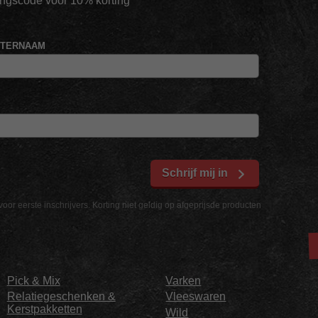
tingscode voor 10% korting*
HTERNAAM
Schrijf mij in
voor eerste inschrijvers. Korting niet geldig op afgeprijsde producten
Pick & Mix
Varken
Relatiegeschenken &
Vleeswaren
Kerstpakketten
Wild