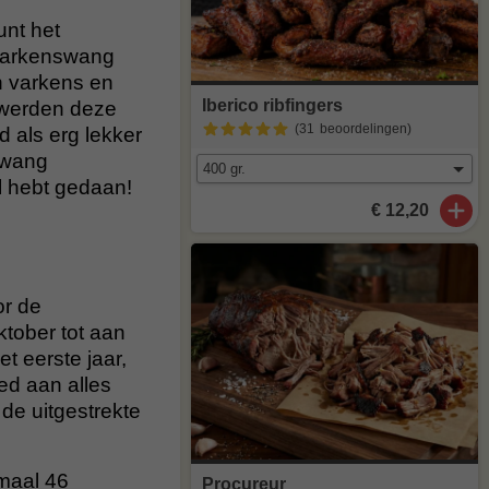
unt het
e varkenswang
n varkens en
Iberico ribfingers
n werden deze
(31
beoordelingen
)
 als erg lekker
nswang
l hebt gedaan!
€ 12,20
or de
ktober tot aan
t eerste jaar,
oed aan alles
 de uitgestrekte
maal 46
Procureur