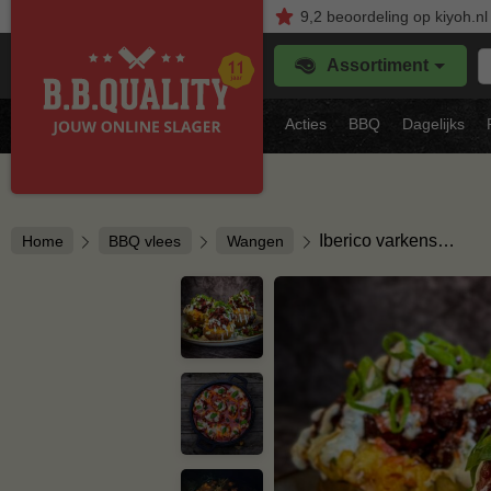
9,2
beoordeling
op kiyoh.nl
Z
Assortiment
je
f
s
Acties
BBQ
Dagelijks
vl
Iberico varkens…
Home
BBQ vlees
Wangen