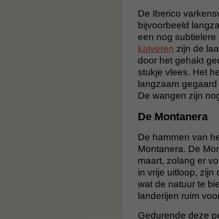
De Iberico varkensw
bijvoorbeeld langza
een nog subtielere
kalveren
zijn de la
door het gehakt ge
stukje vlees. Het 
langzaam gegaard o
De wangen zijn nog
De Montanera
De hammen van het 
Montanera. De Monta
maart, zolang er vo
in vrije uitloop, z
wat de natuur te bi
landerijen ruim voo
Gedurende deze per