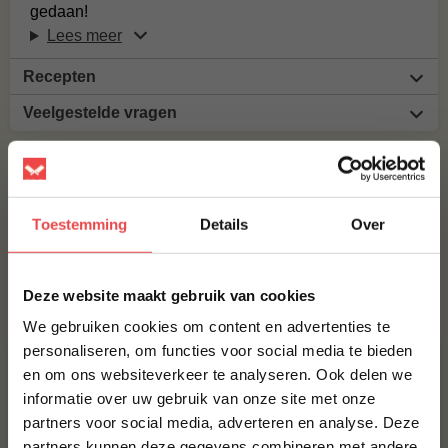
gedaan!
Lees meer
Recepten
Veelgestelde vragen
MAAK JE IBERICO VARKENSWANG COMPLEET!
BBQUALITY PORK RUB
Toestemming
Details
Over
€ 9,95
×
Deze website maakt gebruik van cookies
Bestel alles
We gebruiken cookies om content en advertenties te
personaliseren, om functies voor social media te bieden
en om ons websiteverkeer te analyseren. Ook delen we
10% korting op je
informatie over uw gebruik van onze site met onze
eerste bestelling*
partners voor social media, adverteren en analyse. Deze
Schrijf je in voor onze nieuwsbrief en ontvang direct
partners kunnen deze gegevens combineren met andere