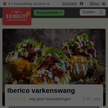
Inloggen
Menu
9,2
beoordeling
op kiyoh.nl
Zoeken
Assortiment
Iberico varkenswang
nog geen beoordelingen
€ 35,- p/kg