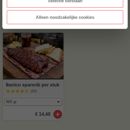
Selectie toestaan
Home Made Texas style
(41
)
Alleen noodzakelijke cookies
€ 11,97
€ 8,99
Iberico sparerib per stuk
(20
)
€ 14,40