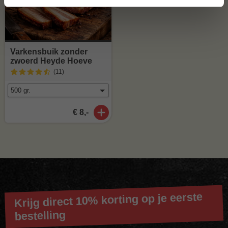
Varkensbuik zonder
zwoerd Heyde Hoeve
(11
)
€ 8,-
Krijg direct 10% korting op je eerste
bestelling