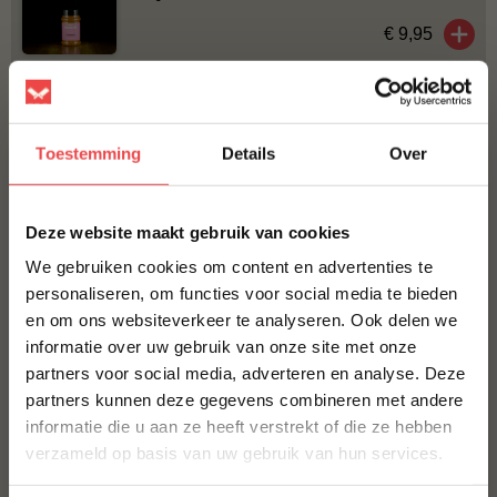
€ 9,95
Bestel alles
Toestemming
Details
Over
×
Deze website maakt gebruik van cookies
We gebruiken cookies om content en advertenties te
personaliseren, om functies voor social media te bieden
en om ons websiteverkeer te analyseren. Ook delen we
10% korting op je
Procureur
informatie over uw gebruik van onze site met onze
eerste bestelling*
(24
)
partners voor social media, adverteren en analyse. Deze
Schrijf je in voor onze nieuwsbrief en ontvang direct
partners kunnen deze gegevens combineren met andere
Jalapeño cheddar worst
10% korting op jouw eerste bestelling.
Home Made Texas style
informatie die u aan ze heeft verstrekt of die ze hebben
VOORNAAM
*
(41
)
verzameld op basis van uw gebruik van hun services.
€ 8,99
€ 5,-