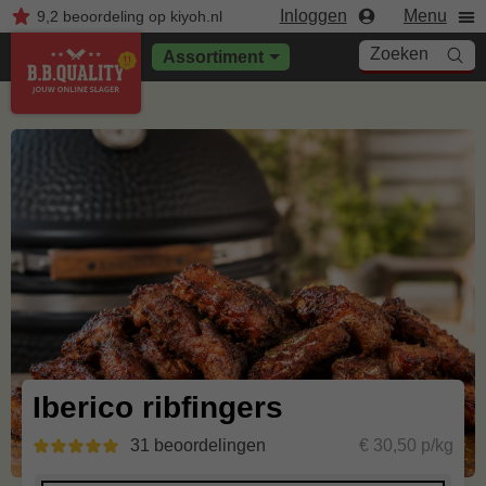
Inloggen
Menu
9,2
beoordeling
op kiyoh.nl
Zoeken
Assortiment
Iberico ribfingers
31 beoordelingen
€ 30,50 p/kg