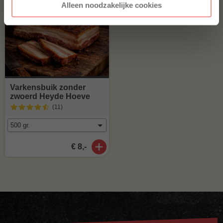
Alleen noodzakelijke cookies
Varkensbuik zonder
zwoerd Heyde Hoeve
(11
)
€ 8,-