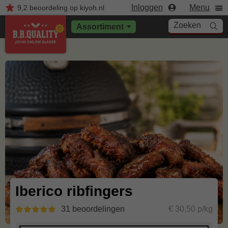
Inloggen
Menu
9,2
beoordeling
op kiyoh.nl
Zoeken
Assortiment
Iberico ribfingers
31 beoordelingen
€ 30,50 p/kg