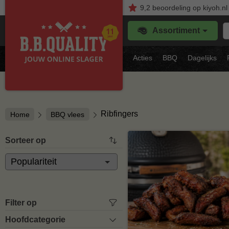
9,2
beoordeling
op kiyoh.nl
Z
Assortiment
je
f
s
Acties
BBQ
Dagelijks
vl
Ribfingers
Home
BBQ vlees
Sorteer op
Filter op
Hoofdcategorie