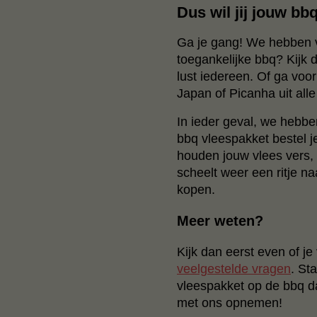
Dus wil jij jouw bb
Ga je gang! We hebben vo
toegankelijke bbq? Kijk
lust iedereen. Of ga vo
Japan of Picanha uit all
In ieder geval, we hebbe
bbq vleespakket bestel j
houden jouw vlees vers, v
scheelt weer een ritje n
kopen.
Meer weten?
Kijk dan eerst even of je
veelgestelde vragen
.
Sta
vleespakket op de bbq da
met ons opnemen!