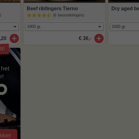
Beef ribfingers Tierno
Dry aged be
)
(6
beoordelingen
)
,20
€ 36,-
R!
 het
r!
°
kket