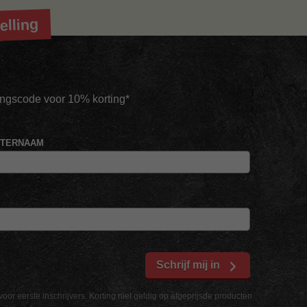
elling
tingscode voor 10% korting*
HTERNAAM
Schrijf mij in
voor eerste inschrijvers. Korting niet geldig op afgeprijsde producten