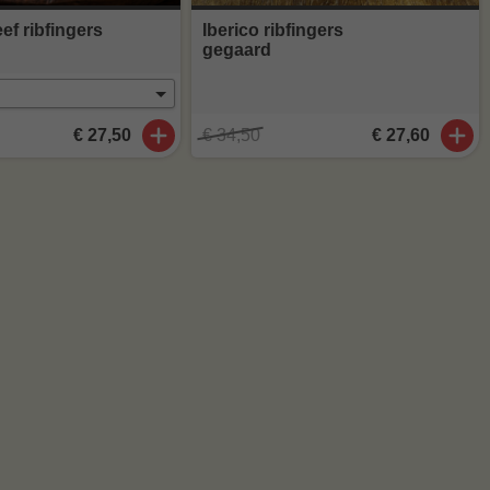
ef ribfingers
Iberico ribfingers
gegaard
€ 27,50
€ 34,50
€ 27,60