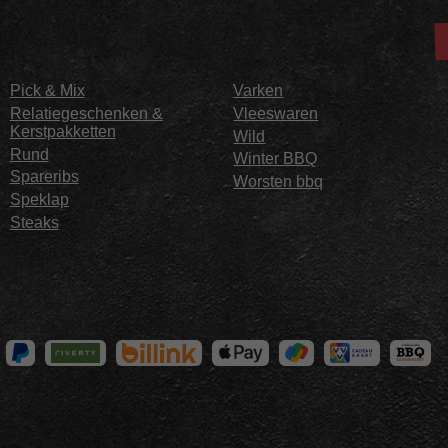
Pick & Mix
Varken
Relatiegeschenken &
Vleeswaren
Kerstpakketten
Wild
Rund
Winter BBQ
Spareribs
Worsten bbq
Speklap
Steaks