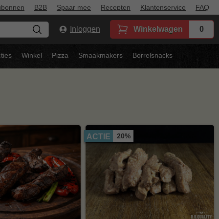
ubonnen
B2B
Spaar mee
Recepten
Klantenservice
FAQ
Inloggen
Winkelwagen
0
ties
Winkel
Pizza
Smaakmakers
Borrelsnacks
20%
ACTIE