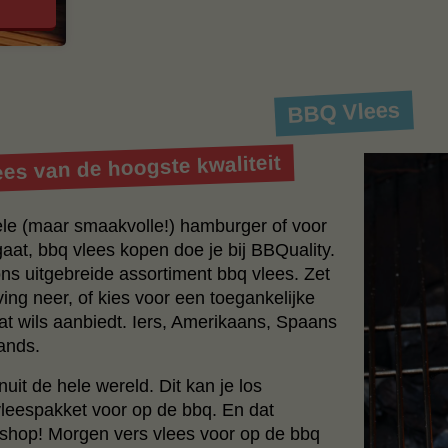
BBQ Vlees
es van de hoogste kwaliteit
ele (maar smaakvolle!) hamburger of voor
aat, bbq vlees kopen doe je bij BBQuality.
ns uitgebreide assortiment bbq vlees. Zet
ing neer, of kies voor een toegankelijke
at wils aanbiedt. Iers, Amerikaans, Spaans
lands.
nuit de hele wereld. Dit kan je los
vleespakket voor op de bbq. En dat
bshop! Morgen vers vlees voor op de bbq