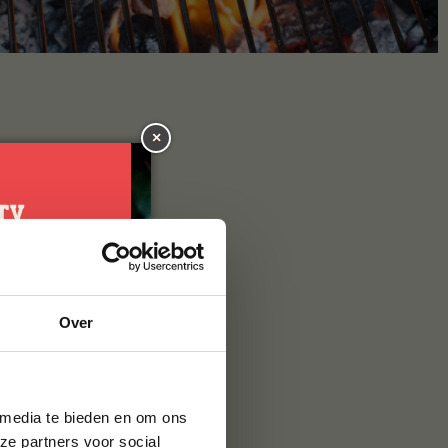
×
je
Over
g*
brief en ontvang
ste bestelling.
 media te bieden en om ons
ze partners voor social