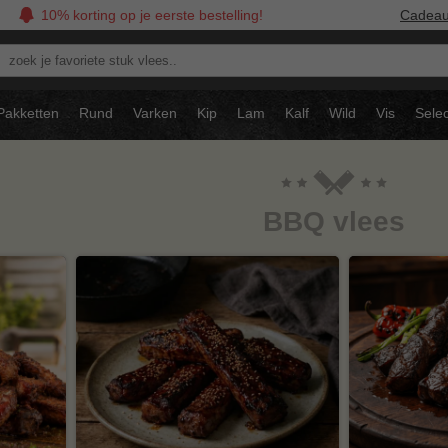
10% korting op je eerste bestelling!
Cadea
oek
avoriete
tuk
Pakketten
Rund
Varken
Kip
Lam
Kalf
Wild
Vis
Selec
ees..
BBQ vlees