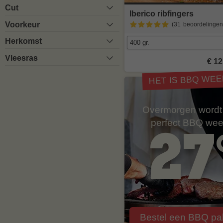
Cut
Iberico ribfingers
Voorkeur
(31
beoordelingen
Herkomst
Vleesras
€ 12
HET IS BBQ WEE
Overmorgen wordt
perfect BBQ wee
27
Bestel een BBQ pa