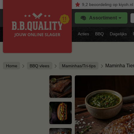
9,2
beoordeling
op kiyoh.nl
Z
Assortiment
je
f
s
Acties
BBQ
Dagelijks
vl
Maminha Tie
Home
BBQ vlees
Maminhas/Tri-tips