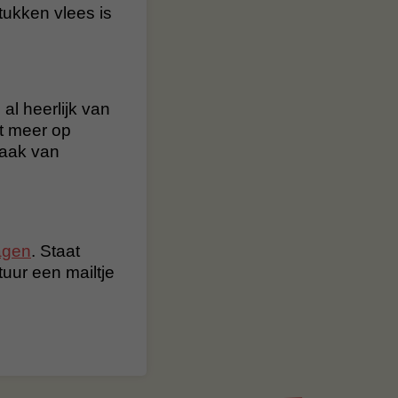
ukken vlees is
al heerlijk van
t meer op
maak van
agen
. Staat
stuur een mailtje