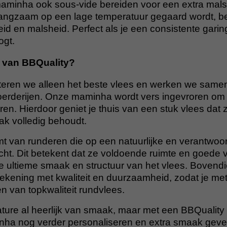
aminha ook sous-vide bereiden voor een extra mals 
langzaam op een lage temperatuur gegaard wordt, be
eid en malsheid. Perfect als je een consistente garin
ogt.
van BBQuality?
cteren we alleen het beste vlees en werken we same
rderijen. Onze maminha wordt vers ingevroren om
eren. Hierdoor geniet je thuis van een stuk vlees dat 
k volledig behoudt.
 van runderen die op een natuurlijke en verantwoo
ht. Dit betekent dat ze voldoende ruimte en goede v
de ultieme smaak en structuur van het vlees. Boven
d rekening met kwaliteit en duurzaamheid, zodat je m
n van topkwaliteit rundvlees.
ature al heerlijk van smaak, maar met een BBQuality
nha nog verder personaliseren en extra smaak geve