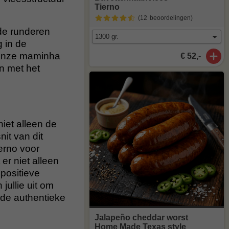
Tierno
(12
beoordelingen
)
de runderen
g in de
t onze maminha
€ 52,-
n met het
iet alleen de
it van dit
ierno voor
r niet alleen
positieve
jullie uit om
 de authentieke
Jalapeño cheddar worst
Home Made Texas style