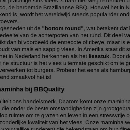
 Dit prachtige stuk vlees is daar niet weg te denken b
asco, de beroemde Braziliaanse BBQ. Hoewel het in 
ekend is, wordt het wereldwijd steeds populairder on
roevers.
gesneden uit de
"bottom round"
, wat betekent dat 
edeelte van de achterpoten van het rund. Dit deel v
kt dan bijvoorbeeld de entrecote of ribeye, maar is 
houdt van mals en sappig vlees. In Amerika staat dit 
ij het in Nederland herkennen als het
liesstuk
. Door 
ijne structuur is het vlees uitermate geschikt om te g
e verwerken tot burgers. Probeer het eens als hambu
end smaakvol het is!
aminha bij BBQuality
waliteit ons handelsmerk. Daarom komt onze maminha 
die onder de beste omstandigheden zijn grootgebr
lop ruimte om te grazen en leven in een stressvrije
itzonderlijke kwaliteit van het vlees. Onze maminha 
 vrouwelijke runderen) die bekendstaan om hun fijne