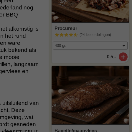
ij een
Nederland nog
der BBQ-
het afkomstig is
Procureur
an het rund
(24
beoordelingen
)
een ware
stuk bekend als
de mooie
€ 5,-
rillen, langzaam
rgervlees en
uitsluitend van
acht. Deze
 omgeving, wat
wordt gesneden
Bavette/maanvlees
 vleesstructuur