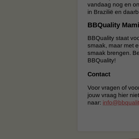
vandaag nog en on
in Brazilië en daarb
BBQuality Mam
BBQuality staat voo
smaak, maar met ee
smaak brengen. Bes
BBQuality!
Contact
Voor vragen of voor
jouw vraag hier nie
naar:
info@bbqualit