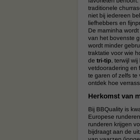
favorieten behoort.
traditionele churr
niet bij iedereen b
liefhebbers en fijnp
De maminha wordt 
van het bovenste g
wordt minder gebrui
traktatie voor wie 
de
tri-tip
, terwijl w
vetdooradering en f
te garen of zelfs t
ontdek hoe verrass
Herkomst van m
Bij BBQuality is k
Europese runderen 
runderen krijgen vo
bijdraagt aan de u
van vaarzen (jonge