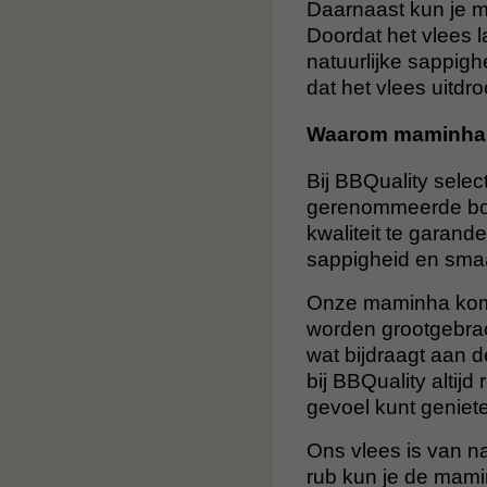
Daarnaast kun je m
Doordat het vlees 
natuurlijke sappigh
dat het vlees uitdro
Waarom maminha 
Bij BBQuality sele
gerenommeerde boe
kwaliteit te garand
sappigheid en smaa
Onze maminha komt
worden grootgebrac
wat bijdraagt aan 
bij BBQuality altij
gevoel kunt geniete
Ons vlees is van n
rub kun je de mami