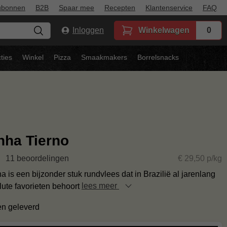
ubonnen
B2B
Spaar mee
Recepten
Klantenservice
FAQ
Inloggen
Winkelwagen
0
ties
Winkel
Pizza
Smaakmakers
Borrelsnacks
ha Tierno
11 beoordelingen
€ 29,50 p/kg
is een bijzonder stuk rundvlees dat in Brazilië al jarenlang
lute favorieten behoort
lees meer
en geleverd