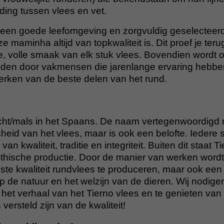
ding tussen vlees en vet.
 een goede leefomgeving en zorgvuldig geselecteer
e maminha altijd van topkwaliteit is. Dit proef je teru
ke, volle smaak van elk stuk vlees. Bovendien word
den door vakmensen die jarenlange ervaring hebbe
erken van de beste delen van het rund.
ht/mals in het Spaans. De naam vertegenwoordigd n
eid van het vlees, maar is ook een belofte. Iedere sn
van kwaliteit, traditie en integriteit. Buiten dit staat T
hische productie. Door de manier van werken wordt e
ste kwaliteit rundvlees te produceren, maar ook een 
 de natuur en het welzijn van de dieren. Wij nodigen 
het verhaal van het Tierno vlees en te genieten van
 versteld zijn van de kwaliteit!