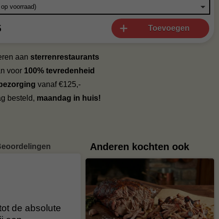
5
Toevoegen
veren aan
sterrenrestaurants
an voor
100% tevredenheid
 bezorging
vanaf €125,-
g besteld,
maandag in huis!
Anderen kochten ook
eoordelingen
tot de absolute