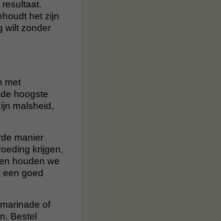
resultaat.
houdt het zijn
g wilt zonder
n met
 de hoogste
zijn malsheid,
rde manier
oeding krijgen,
dien houden we
et een goed
 marinade of
n. Bestel