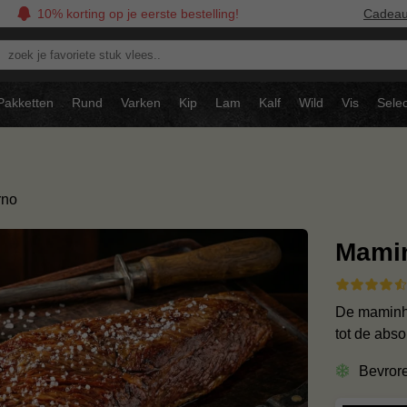
10% korting op je eerste bestelling!
Cadea
oek
avoriete
tuk
Pakketten
Rund
Varken
Kip
Lam
Kalf
Wild
Vis
Selec
ees..
rno
Mamin
De maminha 
tot de abso
Bevror