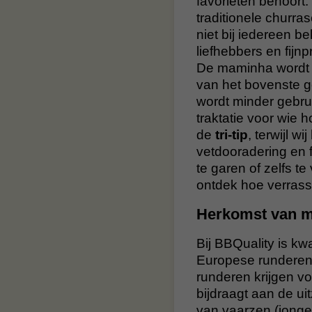
favorieten behoort.
traditionele churr
niet bij iedereen b
liefhebbers en fijnp
De maminha wordt 
van het bovenste g
wordt minder gebrui
traktatie voor wie 
de
tri-tip
, terwijl w
vetdooradering en f
te garen of zelfs t
ontdek hoe verrass
Herkomst van m
Bij BBQuality is k
Europese runderen 
runderen krijgen vo
bijdraagt aan de u
van vaarzen (jonge