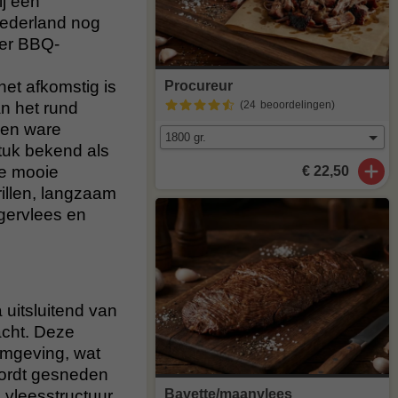
ij een
Nederland nog
der BBQ-
het afkomstig is
Procureur
an het rund
(24
beoordelingen
)
een ware
stuk bekend als
de mooie
€ 22,50
rillen, langzaam
rgervlees en
uitsluitend van
acht. Deze
 omgeving, wat
wordt gesneden
Bavette/maanvlees
 vleesstructuur