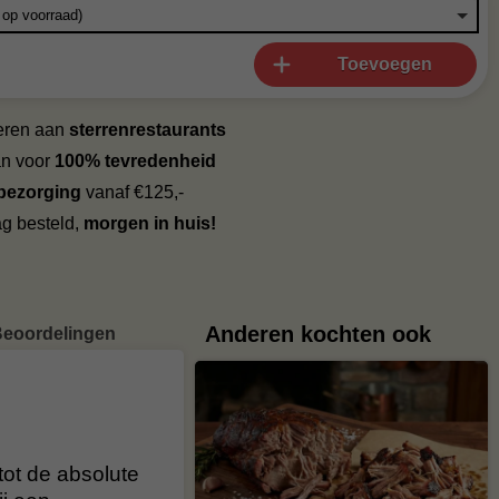
Toevoegen
veren aan
sterrenrestaurants
an voor
100% tevredenheid
 bezorging
vanaf €125,-
g besteld,
morgen in huis!
Anderen kochten ook
eoordelingen
tot de absolute