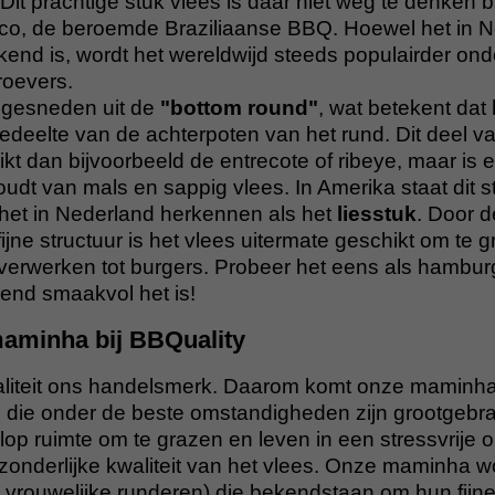
 Dit prachtige stuk vlees is daar niet weg te denken b
asco, de beroemde Braziliaanse BBQ. Hoewel het in 
ekend is, wordt het wereldwijd steeds populairder on
roevers.
gesneden uit de
"bottom round"
, wat betekent dat 
edeelte van de achterpoten van het rund. Dit deel v
kt dan bijvoorbeeld de entrecote of ribeye, maar is 
houdt van mals en sappig vlees. In Amerika staat dit 
ij het in Nederland herkennen als het
liesstuk
. Door 
ijne structuur is het vlees uitermate geschikt om te g
e verwerken tot burgers. Probeer het eens als hambu
end smaakvol het is!
aminha bij BBQuality
waliteit ons handelsmerk. Daarom komt onze maminha 
die onder de beste omstandigheden zijn grootgebr
lop ruimte om te grazen en leven in een stressvrije
itzonderlijke kwaliteit van het vlees. Onze maminha 
 vrouwelijke runderen) die bekendstaan om hun fijne