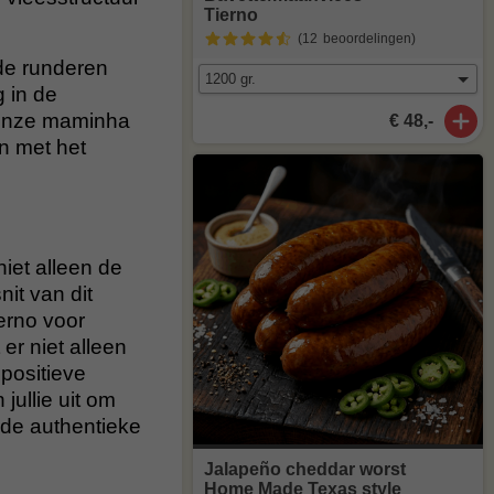
Tierno
(12
beoordelingen
)
de runderen
g in de
t onze maminha
€ 48,-
n met het
iet alleen de
it van dit
ierno voor
r niet alleen
positieve
jullie uit om
 de authentieke
Jalapeño cheddar worst
Home Made Texas style