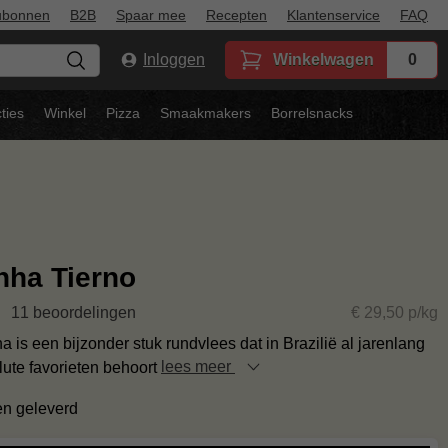
ubonnen
B2B
Spaar mee
Recepten
Klantenservice
FAQ
Inloggen
Winkelwagen
0
ties
Winkel
Pizza
Smaakmakers
Borrelsnacks
ha Tierno
11 beoordelingen
€ 29,50 p/kg
is een bijzonder stuk rundvlees dat in Brazilië al jarenlang
lute favorieten behoort
lees meer
en geleverd