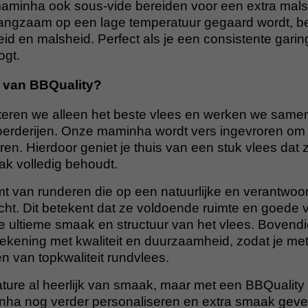
aminha ook sous-vide bereiden voor een extra mals 
langzaam op een lage temperatuur gegaard wordt, be
eid en malsheid. Perfect als je een consistente garin
ogt.
van BBQuality?
cteren we alleen het beste vlees en werken we same
rderijen. Onze maminha wordt vers ingevroren om
eren. Hierdoor geniet je thuis van een stuk vlees dat 
k volledig behoudt.
 van runderen die op een natuurlijke en verantwoo
ht. Dit betekent dat ze voldoende ruimte en goede v
de ultieme smaak en structuur van het vlees. Boven
d rekening met kwaliteit en duurzaamheid, zodat je m
n van topkwaliteit rundvlees.
ature al heerlijk van smaak, maar met een BBQuality
nha nog verder personaliseren en extra smaak geve