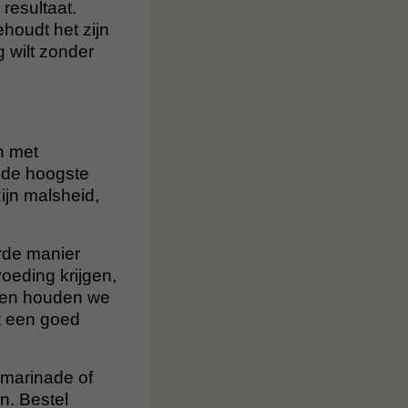
resultaat.
houdt het zijn
g wilt zonder
n met
 de hoogste
zijn malsheid,
rde manier
oeding krijgen,
dien houden we
et een goed
 marinade of
n. Bestel