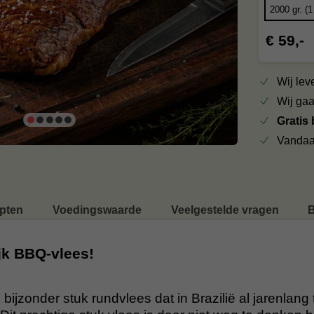
€ 59,-
Wij le
Wij ga
Gratis
Vandaa
pten
Voedingswaarde
Veelgestelde vragen
B
jk BBQ-vlees!
ijzonder stuk rundvlees dat in Brazilië al jarenlang 