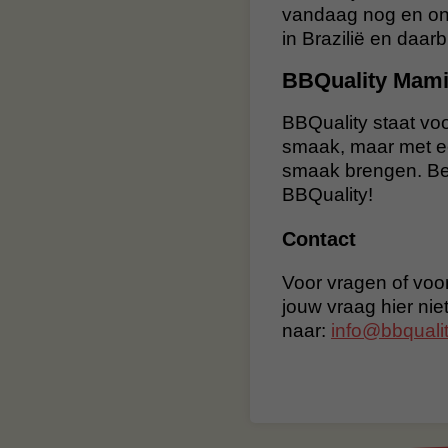
vandaag nog en on
in Brazilië en daarb
BBQuality Mam
BBQuality staat voo
smaak, maar met ee
smaak brengen. Bes
BBQuality!
Contact
Voor vragen of voor
jouw vraag hier nie
naar:
info@bbqualit