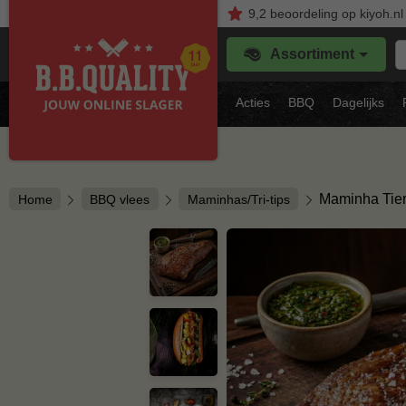
9,2
beoordeling
op kiyoh.nl
Z
Assortiment
je
f
s
Acties
BBQ
Dagelijks
vl
Maminha Tie
Home
BBQ vlees
Maminhas/Tri-tips