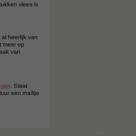
ukken vlees is
al heerlijk van
t meer op
maak van
agen
. Staat
stuur een mailtje