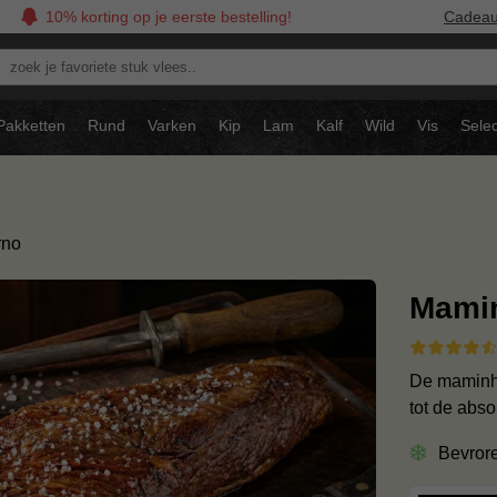
10% korting op je eerste bestelling!
Cadea
oek
avoriete
tuk
Pakketten
Rund
Varken
Kip
Lam
Kalf
Wild
Vis
Selec
ees..
rno
Mamin
De maminha 
tot de abso
Bevror