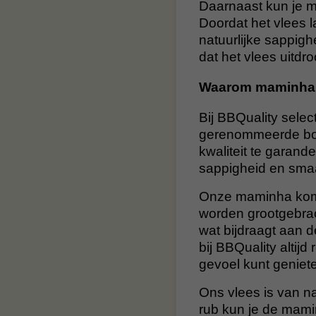
Daarnaast kun je m
Doordat het vlees 
natuurlijke sappigh
dat het vlees uitdro
Waarom maminha 
Bij BBQuality sele
gerenommeerde boe
kwaliteit te garand
sappigheid en smaa
Onze maminha komt
worden grootgebrac
wat bijdraagt aan 
bij BBQuality altij
gevoel kunt geniete
Ons vlees is van n
rub kun je de mami