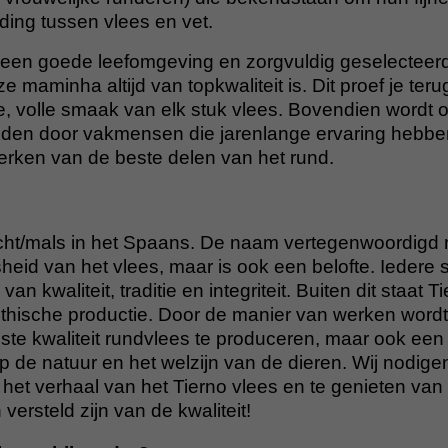
ding tussen vlees en vet.
 een goede leefomgeving en zorgvuldig geselecteer
e maminha altijd van topkwaliteit is. Dit proef je teru
ke, volle smaak van elk stuk vlees. Bovendien word
den door vakmensen die jarenlange ervaring hebbe
erken van de beste delen van het rund.
ht/mals in het Spaans. De naam vertegenwoordigd n
eid van het vlees, maar is ook een belofte. Iedere sn
van kwaliteit, traditie en integriteit. Buiten dit staat T
hische productie. Door de manier van werken wordt e
ste kwaliteit rundvlees te produceren, maar ook een 
 de natuur en het welzijn van de dieren. Wij nodigen 
het verhaal van het Tierno vlees en te genieten van
 versteld zijn van de kwaliteit!