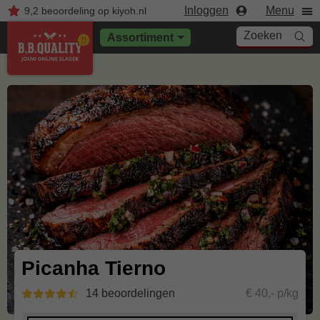
Inloggen
Menu
9,2
beoordeling
op kiyoh.nl
Zoeken
Assortiment
Picanha Tierno
14 beoordelingen
€ 40,- p/kg