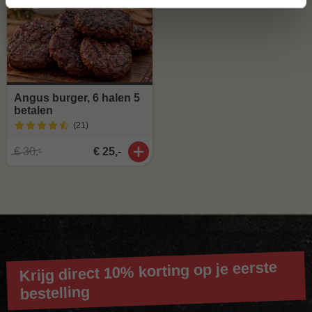
Angus burger, 6 halen 5
betalen
(21
)
€ 30,-
€ 25,-
Krijg direct 10% korting op je eerste
bestelling