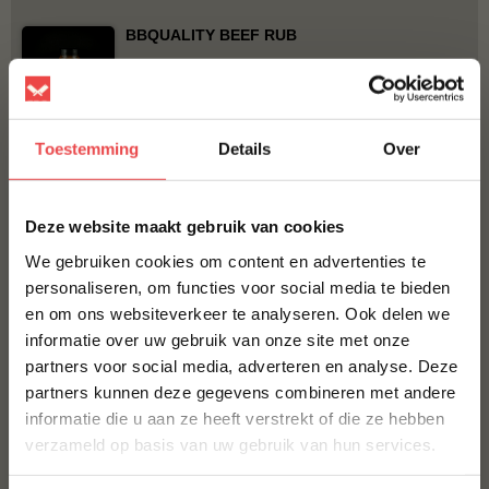
BBQUALITY BEEF RUB
€ 9,95
Bestel alles
Toestemming
Details
Over
×
Deze website maakt gebruik van cookies
We gebruiken cookies om content en advertenties te
personaliseren, om functies voor social media te bieden
en om ons websiteverkeer te analyseren. Ook delen we
10% korting op je
informatie over uw gebruik van onze site met onze
eerste bestelling*
partners voor social media, adverteren en analyse. Deze
Schrijf je in voor onze nieuwsbrief en ontvang direct
Procureur
partners kunnen deze gegevens combineren met andere
10% korting op jouw eerste bestelling.
(24
)
informatie die u aan ze heeft verstrekt of die ze hebben
VOORNAAM
*
Jalapeño cheddar worst
verzameld op basis van uw gebruik van hun services.
Home Made Texas style
(41
)