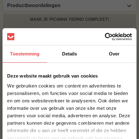
Productbeoordelingen
MAAK JE PICANHA TIERNO COMPLEET!
BBQUALITY BEEF RUB
€ 9,95
Toestemming
Details
Over
Bestel alles
×
Deze website maakt gebruik van cookies
We gebruiken cookies om content en advertenties te
personaliseren, om functies voor social media te bieden
en om ons websiteverkeer te analyseren. Ook delen we
10% korting op je
informatie over uw gebruik van onze site met onze
eerste bestelling*
partners voor social media, adverteren en analyse. Deze
Schrijf je in voor onze nieuwsbrief en ontvang direct
partners kunnen deze gegevens combineren met andere
10% korting op jouw eerste bestelling.
informatie die u aan ze heeft verstrekt of die ze hebben
Procureur
VOORNAAM
*
verzameld op basis van uw gebruik van hun services.
(24
)