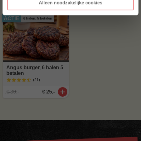
Alleen noodzakelijke cookies
ACTIE
6 halen, 5 betalen
Angus burger, 6 halen 5
betalen
(21
)
€ 30,-
€ 25,-