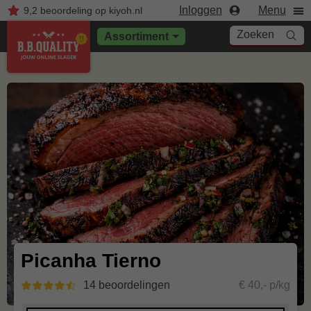
Inloggen
Menu
9,2
beoordeling
op kiyoh.nl
Zoeken
Assortiment
Picanha Tierno
14 beoordelingen
€ 40,- p/kg