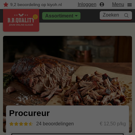
Inloggen
Menu
9,2
beoordeling
op kiyoh.nl
Zoeken
Assortiment
Procureur
24 beoordelingen
€ 12,50 p/kg