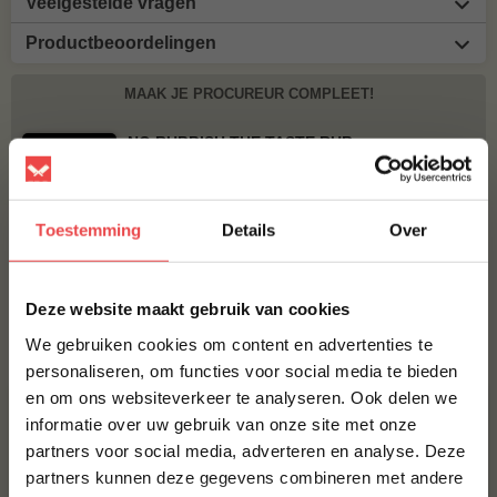
Veelgestelde vragen
Productbeoordelingen
MAAK JE PROCUREUR COMPLEET!
NO RUBBISH THE TASTE RUB
€ 10,95
Toestemming
Details
Over
BBQUALITY PORK RUB
€ 9,95
×
Deze website maakt gebruik van cookies
Bestel alles
We gebruiken cookies om content en advertenties te
personaliseren, om functies voor social media te bieden
en om ons websiteverkeer te analyseren. Ook delen we
10% korting op je
informatie over uw gebruik van onze site met onze
eerste bestelling*
partners voor social media, adverteren en analyse. Deze
Schrijf je in voor onze nieuwsbrief en ontvang direct
partners kunnen deze gegevens combineren met andere
10% korting op jouw eerste bestelling.