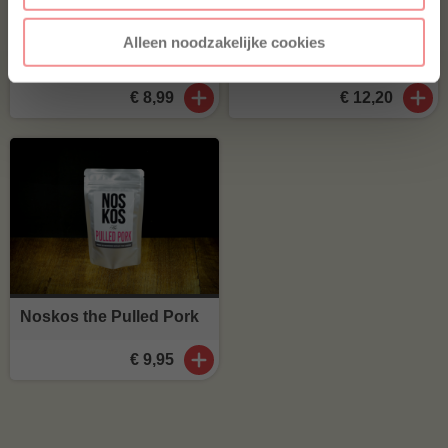
Jalapeño cheddar worst
Home Made Texas style
Alleen noodzakelijke cookies
(41
)
€ 8,99
€ 12,20
Noskos the Pulled Pork
€ 9,95