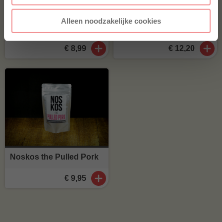
Jalapeño cheddar worst
Home Made Texas style
Alleen noodzakelijke cookies
(41
)
€ 8,99
€ 12,20
Noskos the Pulled Pork
€ 9,95