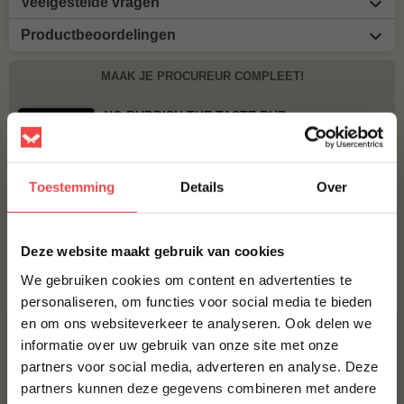
Veelgestelde vragen
Productbeoordelingen
MAAK JE PROCUREUR COMPLEET!
NO RUBBISH THE TASTE RUB
€ 10,95
Toestemming
Details
Over
BBQUALITY PORK RUB
€ 9,95
×
Deze website maakt gebruik van cookies
Bestel alles
We gebruiken cookies om content en advertenties te
personaliseren, om functies voor social media te bieden
en om ons websiteverkeer te analyseren. Ook delen we
10% korting op je
informatie over uw gebruik van onze site met onze
eerste bestelling*
partners voor social media, adverteren en analyse. Deze
Schrijf je in voor onze nieuwsbrief en ontvang direct
partners kunnen deze gegevens combineren met andere
10% korting op jouw eerste bestelling.