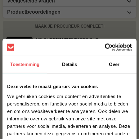
Veelgestelde vragen
Productbeoordelingen
MAAK JE PROCUREUR COMPLEET!
NO RUBBISH THE TASTE RUB
€ 10,95
Toestemming
Details
Over
BBQUALITY PORK RUB
€ 9,95
×
Deze website maakt gebruik van cookies
Bestel alles
We gebruiken cookies om content en advertenties te
personaliseren, om functies voor social media te bieden
en om ons websiteverkeer te analyseren. Ook delen we
10% korting op je
informatie over uw gebruik van onze site met onze
eerste bestelling*
partners voor social media, adverteren en analyse. Deze
Schrijf je in voor onze nieuwsbrief en ontvang direct
partners kunnen deze gegevens combineren met andere
10% korting op jouw eerste bestelling.