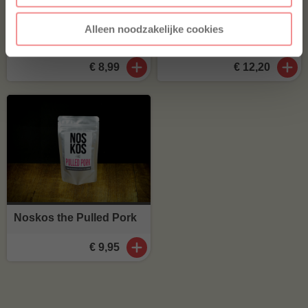
Jalapeño cheddar worst
Home Made Texas style
Alleen noodzakelijke cookies
(41
)
€ 8,99
€ 12,20
Noskos the Pulled Pork
€ 9,95