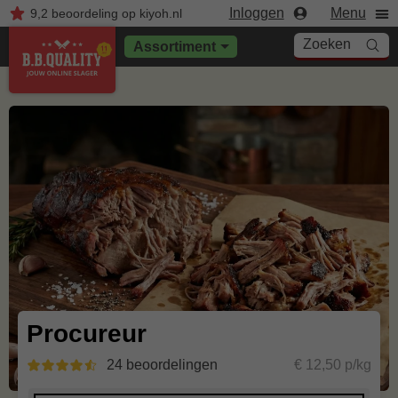
Inloggen
Menu
9,2
beoordeling
op kiyoh.nl
Zoeken
Assortiment
Procureur
24 beoordelingen
€ 12,50 p/kg