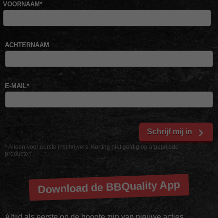
VOORNAAM
*
ACHTERNAAM
E-MAIL
*
Schrijf mij in
* Alleen voor eerste inschrijvers. Korting niet geldig op afgeprijsde
producten
Download de BBQuality App
Altijd als eerste op de hoogte zijn van nieuwe acties,