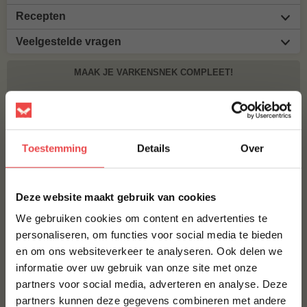
Recepten
Veelgestelde vragen
MAAK JE VARKENSNEK COMPLEET!
BBQUALITY PORK RUB
€ 9,95
Toestemming
Details
Over
Bestel alles
×
Deze website maakt gebruik van cookies
We gebruiken cookies om content en advertenties te
personaliseren, om functies voor social media te bieden
en om ons websiteverkeer te analyseren. Ook delen we
10% korting op je
informatie over uw gebruik van onze site met onze
eerste bestelling*
partners voor social media, adverteren en analyse. Deze
Schrijf je in voor onze nieuwsbrief en ontvang direct
partners kunnen deze gegevens combineren met andere
10% korting op jouw eerste bestelling.