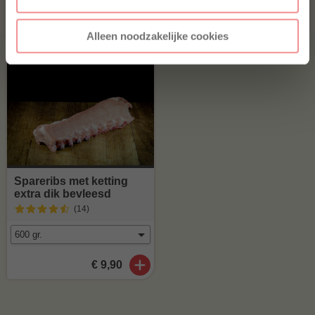
(41
)
€ 5,-
€ 8,99
Alleen noodzakelijke cookies
Spareribs met ketting
extra dik bevleesd
(14
)
€ 9,90