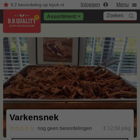
Inloggen
Menu
9,2
beoordeling
op kiyoh.nl
Zoeken
Assortiment
Varkensnek
nog geen beoordelingen
€ 12,50 p/kg