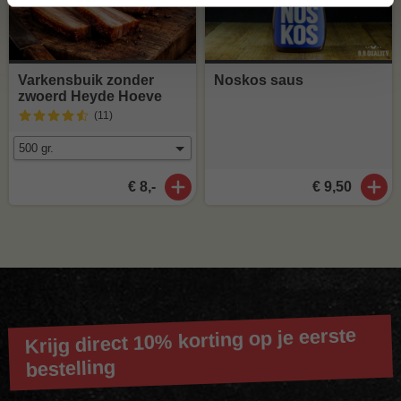
Varkensbuik zonder
Noskos saus
zwoerd Heyde Hoeve
(11
)
€ 8,-
€ 9,50
Krijg direct 10% korting op je eerste
bestelling