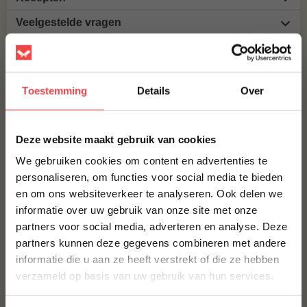
Veelgestelde vragen
Productbeoordelingen
MAAK JE BOSTON BUTT HEYDE HOEVE COMPLEET!
Toestemming
Details
Over
BOSTON BUTT
×
€ 13,50
Deze website maakt gebruik van cookies
We gebruiken cookies om content en advertenties te
ROOKCHUNKS OLIJF
personaliseren, om functies voor social media te bieden
€ 8,95
en om ons websiteverkeer te analyseren. Ook delen we
10% korting op je
informatie over uw gebruik van onze site met onze
eerste bestelling*
BBQUALITY PORK RUB
partners voor social media, adverteren en analyse. Deze
Schrijf je in voor onze nieuwsbrief en ontvang direct
partners kunnen deze gegevens combineren met andere
10% korting op jouw eerste bestelling.
€ 9,95
informatie die u aan ze heeft verstrekt of die ze hebben
VOORNAAM
*
verzameld op basis van uw gebruik van hun services.
Bestel alles