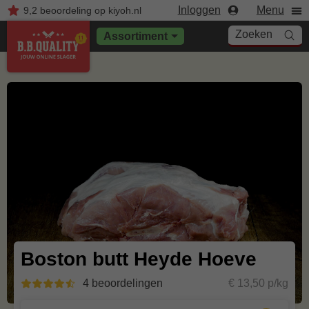
Inloggen
Menu
9,2
beoordeling
op kiyoh.nl
Zoeken
Assortiment
Boston butt Heyde Hoeve
4 beoordelingen
€ 13,50 p/kg