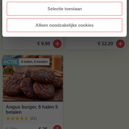
Selectie toestaan
Spareribs met ketting
Iberico ribfingers
extra dik bevleesd
(31
)
(14
)
Alleen noodzakelijke cookies
€ 9,90
€ 12,20
ACTIE
6 halen, 5 betalen
Angus burger, 6 halen 5
betalen
(21
)