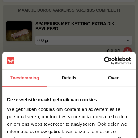
MAAK JE DUROC VARKENSSPARERIBS COMPLEET!
SPARERIBS MET KETTING EXTRA DIK
BEVLEESD
€ 9,90
SPARERIBS MET KETTING
€ 16,-
Toestemming
Details
Over
SPARERIBS ZONDER KETTING
×
Deze website maakt gebruik van cookies
€ 14,-
We gebruiken cookies om content en advertenties te
personaliseren, om functies voor social media te bieden
Bestel alles
en om ons websiteverkeer te analyseren. Ook delen we
10% korting op je
informatie over uw gebruik van onze site met onze
eerste bestelling*