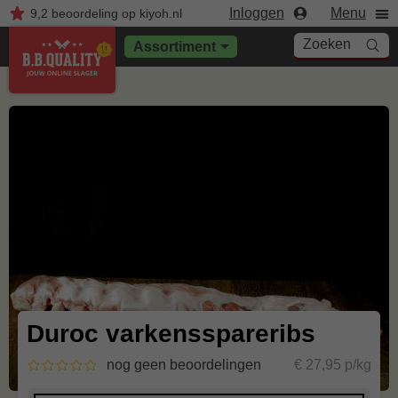
Inloggen
Menu
9,2
beoordeling
op kiyoh.nl
Zoeken
Assortiment
Duroc varkensspareribs
nog geen beoordelingen
€ 27,95 p/kg