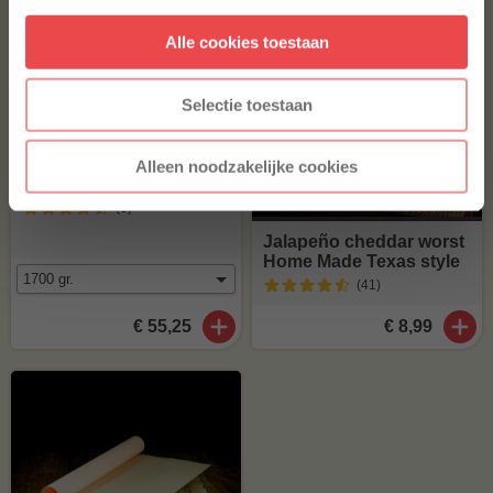
Alle cookies toestaan
* Alleen voor nieuwe inschrijvers, korting niet geldig op reeds
afgeprijsde producten.
Selectie toestaan
Alleen noodzakelijke cookies
Short ribs
(6
)
Jalapeño cheddar worst
Home Made Texas style
(41
)
€ 55,25
€ 8,99