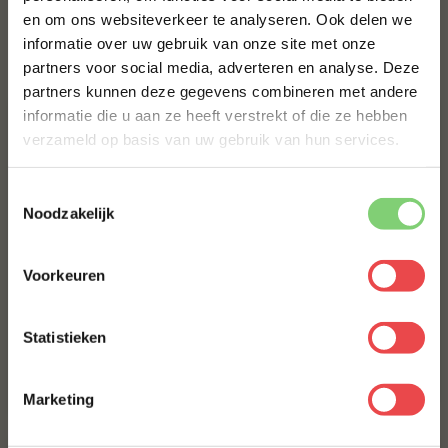
en om ons websiteverkeer te analyseren. Ook delen we
10% korting op je
informatie over uw gebruik van onze site met onze
eerste bestelling*
Bestel alles
partners voor social media, adverteren en analyse. Deze
Schrijf je in voor onze nieuwsbrief en ontvang direct
partners kunnen deze gegevens combineren met andere
10% korting op jouw eerste bestelling.
informatie die u aan ze heeft verstrekt of die ze hebben
VOORNAAM
*
verzameld op basis van uw gebruik van hun services.
Toestemmingsselectie
ACHTERNAAM
*
Noodzakelijk
Voorkeuren
Procureur
Spareribs met ketting
E-MAILADRES
*
extra dik bevleesd
(24
)
(14
)
Statistieken
Met jouw aanmelding ga je akkoord met onze
algemene
voorwaarden.
€ 5,-
€ 9,90
Marketing
Aanmelden