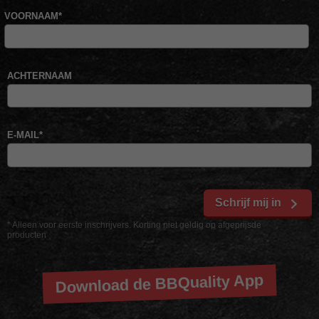
VOORNAAM
*
ACHTERNAAM
E-MAIL
*
Schrijf mij in
* Alleen voor eerste inschrijvers. Korting niet geldig op afgeprijsde
producten
Download de BBQuality App