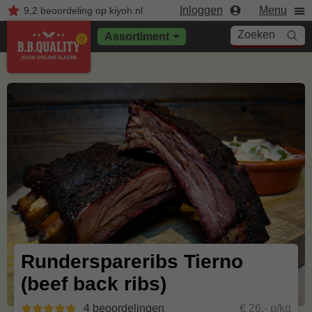
Inloggen
Menu
9,2
beoordeling
op kiyoh.nl
Zoeken
Assortiment
Runderspareribs Tierno
(beef back ribs)
4 beoordelingen
€ 26,- p/kg