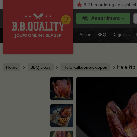
9,2
beoordeling
op kiyoh.nl
Z
Assortiment
je
f
s
Acties
BBQ
Dagelijks
vl
Hele kip
Home
BBQ vlees
Hele kalkoenen/kippen