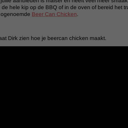
 jullie aanbieden is malser en heeft veel meer smaak 
l de hele kip op de BBQ of in de oven of bereid het tr
De zogenoemde
Beer Can Chicken
.
laat Dirk zien hoe je beercan chicken maakt.