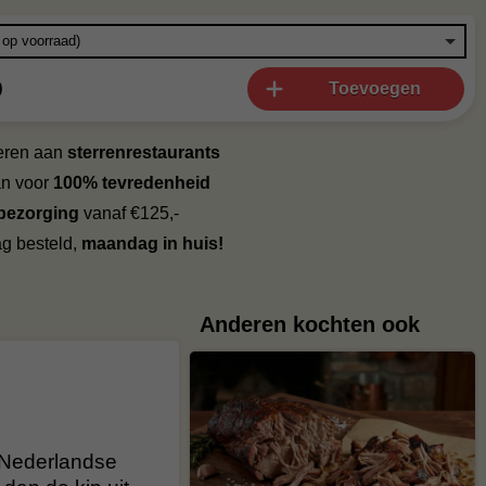
0
Toevoegen
veren aan
sterrenrestaurants
an voor
100% tevredenheid
 bezorging
vanaf €125,-
g besteld,
maandag in huis!
Anderen kochten ook
t Nederlandse