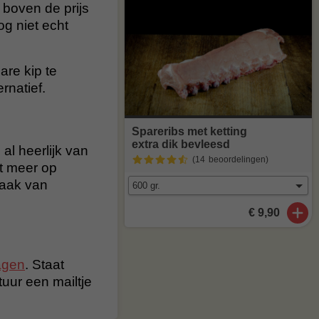
 boven de prijs
og niet echt
are kip te
ernatief.
Spareribs met ketting
extra dik bevleesd
al heerlijk van
(14
beoordelingen
)
t meer op
maak van
€ 9,90
agen
. Staat
stuur een mailtje