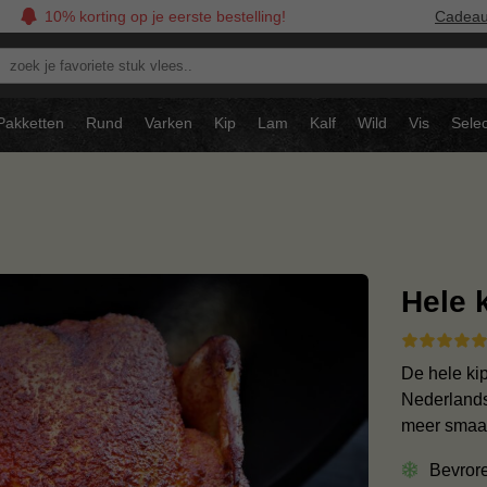
10% korting op je eerste bestelling!
Cadea
oek
avoriete
tuk
Pakketten
Rund
Varken
Kip
Lam
Kalf
Wild
Vis
Selec
ees..
Hele 
De hele kip
Nederlandse
meer smaak
Bevror