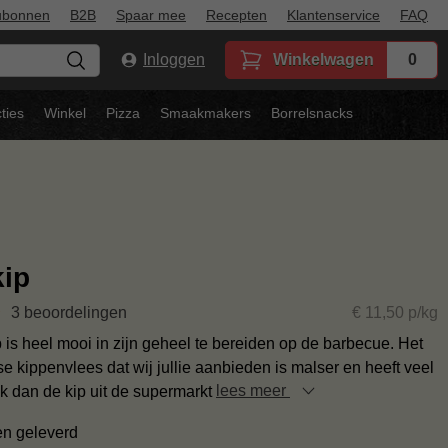
ubonnen
B2B
Spaar mee
Recepten
Klantenservice
FAQ
Inloggen
Winkelwagen
0
ties
Winkel
Pizza
Smaakmakers
Borrelsnacks
kip
3 beoordelingen
€ 11,50 p/kg
 is heel mooi in zijn geheel te bereiden op de barbecue. Het
 kippenvlees dat wij jullie aanbieden is malser en heeft veel
 dan de kip uit de supermarkt
lees meer
en geleverd