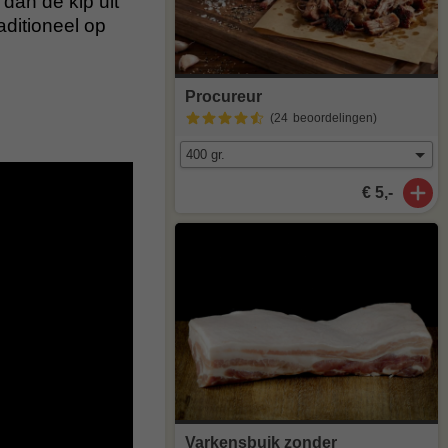
dan de kip uit
aditioneel op
Procureur
(24
beoordelingen
)
€ 5,-
Varkensbuik zonder