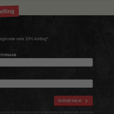
elling
tingscode voor 10% korting*
HTERNAAM
Schrijf mij in
voor eerste inschrijvers. Korting niet geldig op afgeprijsde producten