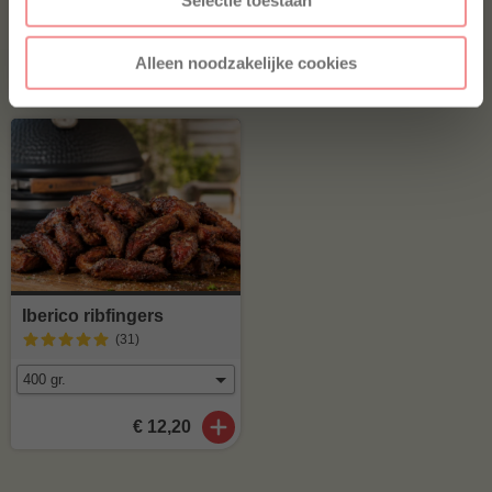
Selectie toestaan
Home Made Texas style
(41
)
Alleen noodzakelijke cookies
€ 8,99
€ 7,75
Iberico ribfingers
(31
)
€ 12,20