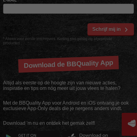
E-MAIL
*
Schrijf mij in
* Alleen voor eerste inschrijvers. Korting niet geldig op afgeprijsde
producten
Download de BBQuality App
Altijd als eerste op de hoogte zijn van nieuwe acties,
inspiratie en tips om nóg meer uit jouw vlees te halen?
Met de BBQuality App voor Android en iOS ontvang je ook
exclusieve App-Only deals die je nergens anders vindt.
🥩
Download 'm nu en ontdek het gemak zelf!