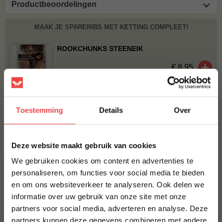
Productbeoordelingen
MAAK JE SPARERIBS MET KETTING COMPLEET!
ROOKCHUNKS STEENEIK
€ 8,95
BBQUALITY PORK RUB
€ 9,95
Toestemming
Details
Over
×
Bestel alles
Deze website maakt gebruik van cookies
We gebruiken cookies om content en advertenties te
personaliseren, om functies voor social media te bieden
en om ons websiteverkeer te analyseren. Ook delen we
10% korting op je
informatie over uw gebruik van onze site met onze
eerste bestelling*
partners voor social media, adverteren en analyse. Deze
Schrijf je in voor onze nieuwsbrief en ontvang direct
partners kunnen deze gegevens combineren met andere
10% korting op jouw eerste bestelling.