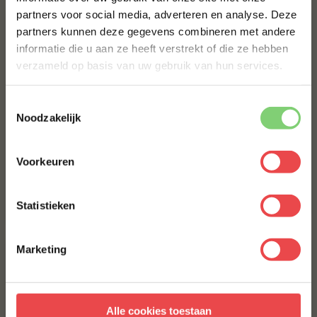
partners voor social media, adverteren en analyse. Deze
Schrijf je in voor onze nieuwsbrief en ontvang direct
partners kunnen deze gegevens combineren met andere
10% korting op jouw eerste bestelling.
informatie die u aan ze heeft verstrekt of die ze hebben
VOORNAAM
*
verzameld op basis van uw gebruik van hun services.
Toestemmingsselectie
ACHTERNAAM
*
Noodzakelijk
Iberico sparerib per stuk
Duroc buikspek
(20
)
Voorkeuren
E-MAILADRES
*
Statistieken
€ 14,40
€ 11,97
Met jouw aanmelding ga je akkoord met onze
algemene
voorwaarden.
Marketing
Aanmelden
Alle cookies toestaan
* Alleen voor nieuwe inschrijvers, korting niet geldig op reeds