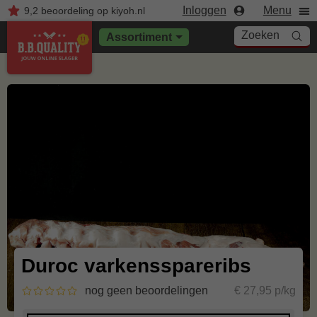
Inloggen
Menu
9,2
beoordeling
op kiyoh.nl
Zoeken
Assortiment
Duroc varkensspareribs
nog geen beoordelingen
€ 27,95 p/kg