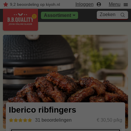
Inloggen
Menu
9,2
beoordeling
op kiyoh.nl
Zoeken
Assortiment
Iberico ribfingers
31 beoordelingen
€ 30,50 p/kg