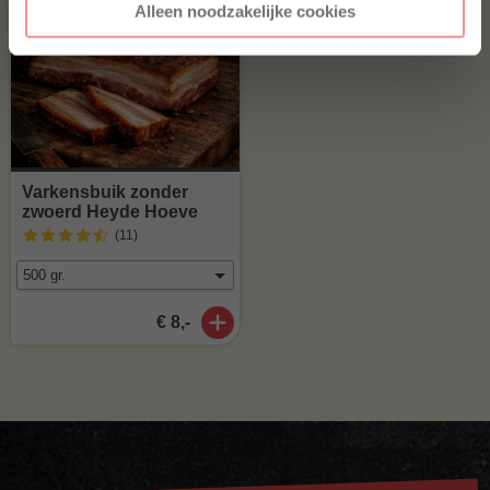
Alleen noodzakelijke cookies
Varkensbuik zonder
zwoerd Heyde Hoeve
(11
)
€ 8,-