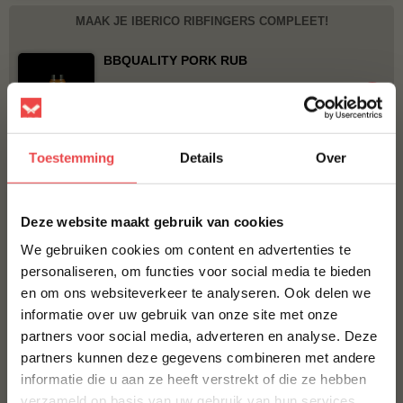
MAAK JE IBERICO RIBFINGERS COMPLEET!
BBQUALITY PORK RUB
€ 9,95
Bestel alles
Toestemming
Details
Over
×
Deze website maakt gebruik van cookies
We gebruiken cookies om content en advertenties te
personaliseren, om functies voor social media te bieden
en om ons websiteverkeer te analyseren. Ook delen we
10% korting op je
informatie over uw gebruik van onze site met onze
eerste bestelling*
partners voor social media, adverteren en analyse. Deze
Schrijf je in voor onze nieuwsbrief en ontvang direct
Procureur
partners kunnen deze gegevens combineren met andere
10% korting op jouw eerste bestelling.
(24
)
informatie die u aan ze heeft verstrekt of die ze hebben
Jalapeño cheddar worst
VOORNAAM
*
verzameld op basis van uw gebruik van hun services.