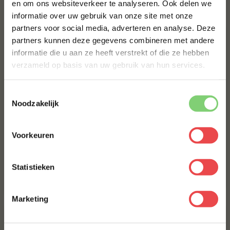
en om ons websiteverkeer te analyseren. Ook delen we
10% korting op je
Bestel alles
informatie over uw gebruik van onze site met onze
eerste bestelling*
partners voor social media, adverteren en analyse. Deze
Schrijf je in voor onze nieuwsbrief en ontvang direct
partners kunnen deze gegevens combineren met andere
10% korting op jouw eerste bestelling.
informatie die u aan ze heeft verstrekt of die ze hebben
VOORNAAM
*
verzameld op basis van uw gebruik van hun services.
Toestemmingsselectie
ACHTERNAAM
*
Noodzakelijk
Procureur
(24
)
Voorkeuren
E-MAILADRES
*
Jalapeño cheddar worst
Home Made Texas style
(41
)
Statistieken
Met jouw aanmelding ga je akkoord met onze
algemene
€ 5,-
€ 8,99
voorwaarden.
Marketing
Aanmelden