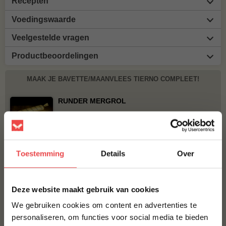
Recepten
Voedingswaarde
Veelgestelde vragen
Productbeoordelingen
MAAK JE BAVETTE/MAANVLEES TIERNO COMPLEET!
RUNDER MERGROL
€ 10,-
NO RUBBISH NAKED GUN POWDER RUB
Toestemming
Details
Over
€ 10,95
×
BBQUALITY BEEF RUB
Deze website maakt gebruik van cookies
€ 9,95
We gebruiken cookies om content en advertenties te
personaliseren, om functies voor social media te bieden