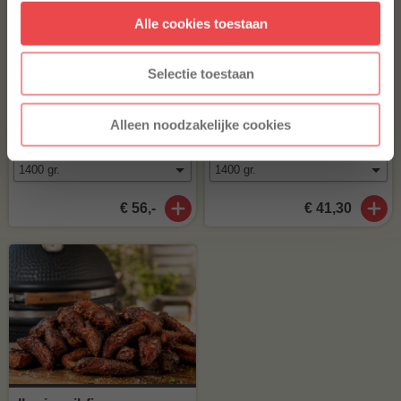
Alle cookies toestaan
* Alleen voor nieuwe inschrijvers, korting niet geldig op reeds
afgeprijsde producten.
Selectie toestaan
Picanha Tierno
Maminha Tierno
Alleen noodzakelijke cookies
(14
)
(11
)
€ 56,-
€ 41,30