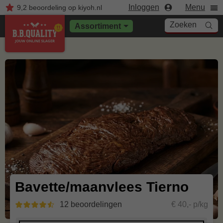
Inloggen
Menu
9,2
beoordeling
op kiyoh.nl
Zoeken
Assortiment
Bavette/maanvlees Tierno
12 beoordelingen
€ 40,- p/kg