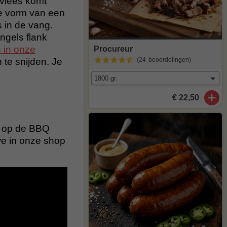
vlees komt
 de vorm van een
 in de vang.
ngels flank
 in onze
Procureur
 te snijden. Je
(24
beoordelingen
)
€ 22,50
te op de BBQ
 we in onze shop