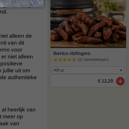
nge ervaring
nd.
iet alleen de
it van dit
ierno voor
Iberico ribfingers
r niet alleen
(31
beoordelingen
)
positieve
jullie uit om
 de authentieke
€ 12,20
al heerlijk van
t meer op
maak van