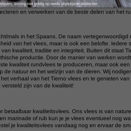
hrijvers, korting niet geldig op reeds afgeprijsde producten.
 met de hand gesneden door vakmensen die jarenla
ecteren en verwerken van de beste delen van het ru
ht/mals in het Spaans. De naam vertegenwoordigd n
eid van het vlees, maar is ook een belofte. Iedere sn
van kwaliteit, traditie en integriteit. Buiten dit staat T
hische productie. Door de manier van werken wordt e
ste kwaliteit rundvlees te produceren, maar ook een 
 de natuur en het welzijn van de dieren. Wij nodigen 
het verhaal van het Tierno vlees en te genieten van
 versteld zijn van de kwaliteit!
r betaalbaar kwaliteitsvlees. Ons vlees is van nature 
n marinade of rub kun je je vlees eventueel nog wa
tel je kwaliteitsvlees vandaag nog en ervaar de s