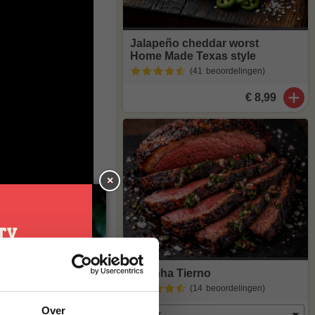
Jalapeño cheddar worst
Home Made Texas style
(41
beoordelingen
)
€ 8,99
×
er je dan
Picanha Tierno
(14
beoordelingen
)
je
Over