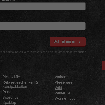
Schrijf mij in
voor eerste inschrijvers. Korting niet geldig op afgeprijsde producten
Pick & Mix
Varken
Relatiegeschenken &
Vleeswaren
Kerstpakketten
Wild
Rund
Winter BBQ
Spareribs
Worsten bbq
Speklap