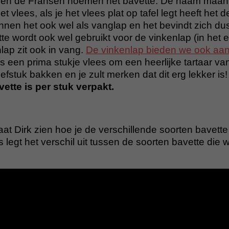
en de Fransen noemen het bavette. De naam maan
t vlees, als je het vlees plat op tafel legt heeft het
nnen het ook wel als vanglap en het bevindt zich dus
 wordt ook wel gebruikt voor de vinkenlap (in het e
lap zit ook in vang.
De vinkenlap bieden we ook aan
s een prima stukje vlees om een heerlijke tartaar van
efstuk bakken en je zult merken dat dit erg lekker is!
ette is per stuk verpakt.
laat Dirk zien hoe je de verschillende soorten bavet
 legt het verschil uit tussen de soorten bavette die