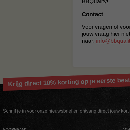
BBQuality!
Contact
Voor vragen of voor
jouw vraag hier nie
naar:
info@bbqualit
Krijg direct 10% korting op je eerste best
Schrijf je in voor onze nieuwsbrief en ontvang direct jouw kor
VOORNAAM
*
AC