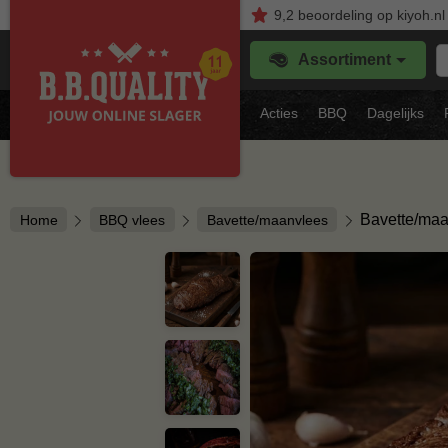
9,2
beoordeling
op kiyoh.nl
Z
Assortiment
je
f
s
Acties
BBQ
Dagelijks
vl
Bavette/ma
Home
BBQ vlees
Bavette/maanvlees