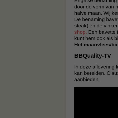
Engelse benaming 
door de vorm van he
halve maan. Wij ke
De benaming bavette
steak) en de vinken
shop.
Een bavette i
kunt hem ook als bi
Het maanvlees/bav
BBQuality-TV
In deze aflevering 
kan bereiden. Claus
aanbieden.