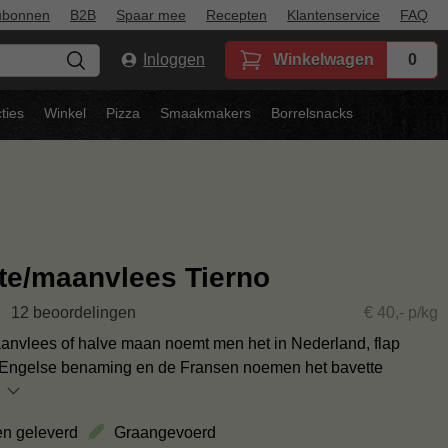
ubonnen
B2B
Spaar mee
Recepten
Klantenservice
FAQ
Inloggen
Winkelwagen
0
ties
Winkel
Pizza
Smaakmakers
Borrelsnacks
te/maanvlees Tierno
12 beoordelingen
€ 40,- p/kg
anvlees of halve maan noemt men het in Nederland, flap
 Engelse benaming en de Fransen noemen het bavette
en geleverd
Graangevoerd