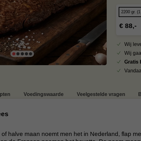
€ 88,-
Wij le
Wij ga
Gratis
Vandaa
pten
Voedingswaarde
Veelgestelde vragen
B
ees
of halve maan noemt men het in Nederland, flap mea