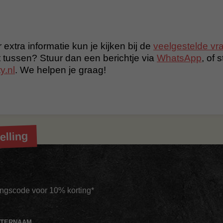
 extra informatie kun je kijken bij de
veelgestelde vr
t tussen? Stuur dan een berichtje via
WhatsApp
, of 
y.nl
. We helpen je graag!
elling
tingscode voor 10% korting*
HTERNAAM