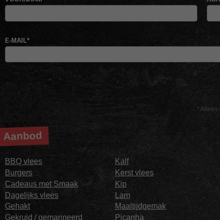
E-MAIL
*
* Alleen 
Aanbod
BBQ vlees
Kalf
Burgers
Kerst vlees
Cadeaus met Smaak
Kip
Dagelijks vlees
Lam
Gehakt
Maaltijdgemak
Gekruid / gemarineerd
Picanha