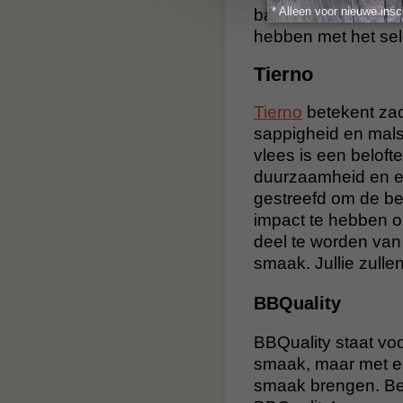
* Alleen voor nieuwe insc
bavette/maanvlees
hebben met het sel
Tierno
Tierno
betekent zac
sappigheid en malsh
vlees is een belofte 
duurzaamheid en et
gestreefd om de be
impact te hebben op
deel te worden van 
smaak. Jullie zullen
BBQuality
BBQuality staat voo
smaak, maar met ee
smaak brengen. Bes