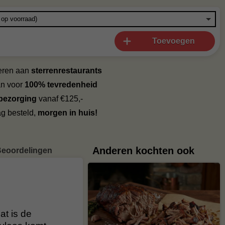
Toevoegen
veren aan
sterrenrestaurants
an voor
100% tevredenheid
 bezorging
vanaf €125,-
g besteld,
morgen in huis!
Anderen kochten ook
eoordelingen
t is de