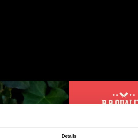
leuke en informatieve filmpjes bekijken?
Abonne
Tube kanaal!
10% korting op 
jden van het vlees
Details