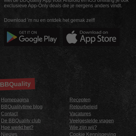
Met de BBQuality App voor Android en iOS ontvang je ook
exclusieve App-Only deals die je nergens anders vindt.
Download 'm nu en ontdek het gemak zelf!
BBQuality
Homepagina
Recepten
BBQualitytime blog
Retourbeleid
Contact
Vacatures
De BBQuality club
Veelgestelde vragen
Hoe werkt het?
Wie zijn wij?
Nieuws
Cookie Kennisgeving