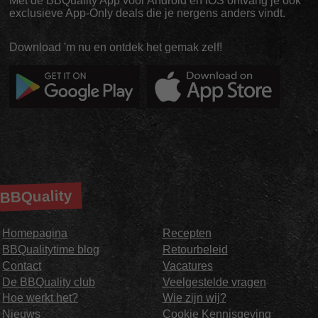
Met de BBQuality App voor Android en iOS ontvang je ook
exclusieve App-Only deals die je nergens anders vindt.
Download 'm nu en ontdek het gemak zelf!
BBQuality
Homepagina
Recepten
BBQualitytime blog
Retourbeleid
Contact
Vacatures
De BBQuality club
Veelgestelde vragen
Hoe werkt het?
Wie zijn wij?
Nieuws
Cookie Kennisgeving