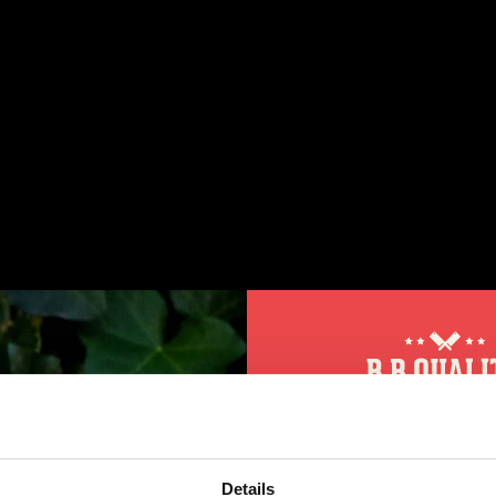
leuke en informatieve filmpjes bekijken?
Abonne
Tube kanaal!
10% korting op 
jden van het vlees
Details