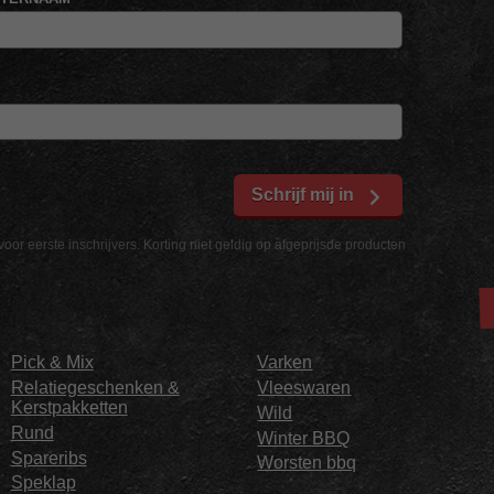
Schrijf mij in
voor eerste inschrijvers. Korting niet geldig op afgeprijsde producten
Pick & Mix
Varken
Relatiegeschenken &
Vleeswaren
Kerstpakketten
Wild
Rund
Winter BBQ
Spareribs
Worsten bbq
Speklap