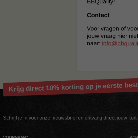
BBQuality!
Contact
Voor vragen of voor
jouw vraag hier nie
naar:
info@bbqualit
Krijg direct 10% korting op je eerste best
Schrijf je in voor onze nieuwsbrief en ontvang direct jouw kor
VOORNAAM
*
AC