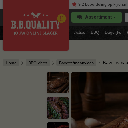
9,2
beoordeling
op kiyoh.nl
Z
Assortiment
je
f
s
Acties
BBQ
Dagelijks
vl
Bavette/ma
Home
BBQ vlees
Bavette/maanvlees