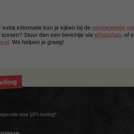
 extra informatie kun je kijken bij de
veelgestelde vr
t tussen? Stuur dan een berichtje via
WhatsApp
, of 
y.nl
. We helpen je graag!
elling
tingscode voor 10% korting*
HTERNAAM