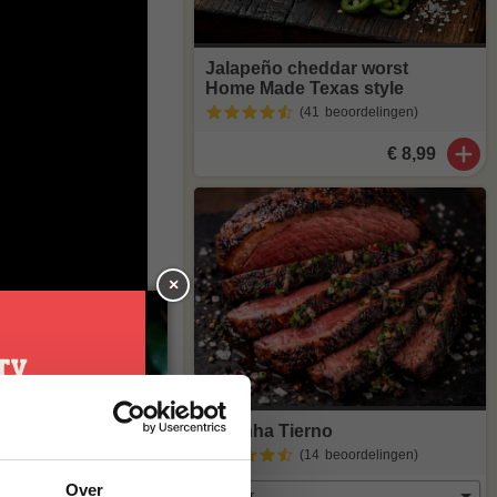
Jalapeño cheddar worst
Home Made Texas style
(41
beoordelingen
)
€ 8,99
×
er je dan
Picanha Tierno
(14
beoordelingen
)
je
Over