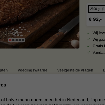
€ 92,-
Wij le
Wij ga
Gratis
Vandaa
pten
Voedingswaarde
Veelgestelde vragen
B
ees
of halve maan noemt men het in Nederland, flap mea