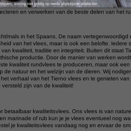
hrijvers, korting niet geldig op reeds afgeprijsde producten.
 met de hand gesneden door vakmensen die jarenla
ecteren en verwerken van de beste delen van het ru
ht/mals in het Spaans. De naam vertegenwoordigd n
eid van het vlees, maar is ook een belofte. Iedere sn
van kwaliteit, traditie en integriteit. Buiten dit staat T
hische productie. Door de manier van werken wordt e
ste kwaliteit rundvlees te produceren, maar ook een 
 de natuur en het welzijn van de dieren. Wij nodigen 
het verhaal van het Tierno vlees en te genieten van
 versteld zijn van de kwaliteit!
r betaalbaar kwaliteitsvlees. Ons vlees is van nature 
n marinade of rub kun je je vlees eventueel nog wa
tel je kwaliteitsvlees vandaag nog en ervaar de s