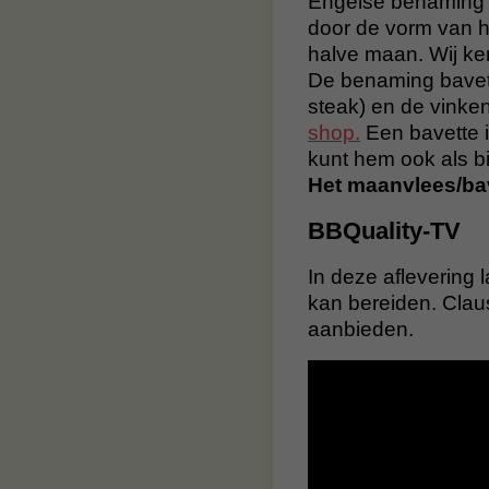
Engelse benaming 
door de vorm van he
halve maan. Wij ke
De benaming bavette
steak) en de vinken
shop.
Een bavette i
kunt hem ook als bi
Het maanvlees/bav
BBQuality-TV
In deze aflevering 
kan bereiden. Claus
aanbieden.