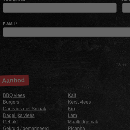
E-MAIL
*
* Alleen 
Aanbod
BBQ vlees
Kalf
Burgers
Kerst vlees
Cadeaus met Smaak
Kip
Dagelijks vlees
Lam
Gehakt
Maaltijdgemak
Gekruid / gemarineerd
Picanha