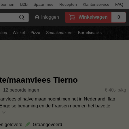
ubonnen
B2B
Spaar mee
Recepten
Klantenservice
FAQ
Inloggen
Winkelwagen
0
ties
Winkel
Pizza
Smaakmakers
Borrelsnacks
te/maanvlees Tierno
12 beoordelingen
€ 40,- p/kg
anvlees of halve maan noemt men het in Nederland, flap
 Engelse benaming en de Fransen noemen het bavette
en geleverd
Graangevoerd