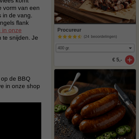
vlees komt
 de vorm van een
 in de vang.
ngels flank
 in onze
Procureur
 te snijden. Je
(24
beoordelingen
)
€ 5,-
te op de BBQ
 we in onze shop