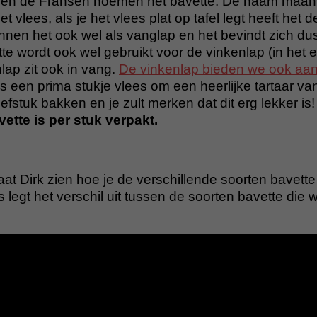
en de Fransen noemen het bavette. De naam maan
t vlees, als je het vlees plat op tafel legt heeft het
nnen het ook wel als vanglap en het bevindt zich dus
 wordt ook wel gebruikt voor de vinkenlap (in het e
lap zit ook in vang.
De vinkenlap bieden we ook aan
s een prima stukje vlees om een heerlijke tartaar van
efstuk bakken en je zult merken dat dit erg lekker is!
ette is per stuk verpakt.
laat Dirk zien hoe je de verschillende soorten bavet
 legt het verschil uit tussen de soorten bavette die