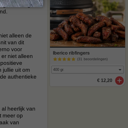
nge ervaring
nd.
iet alleen de
it van dit
ierno voor
Iberico ribfingers
r niet alleen
(31
beoordelingen
)
positieve
jullie uit om
 de authentieke
€ 12,20
al heerlijk van
t meer op
maak van