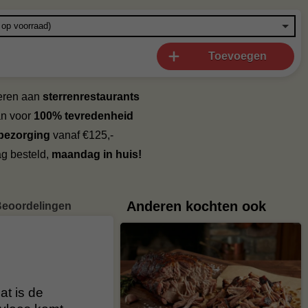
Toevoegen
veren aan
sterrenrestaurants
an voor
100% tevredenheid
 bezorging
vanaf €125,-
g besteld,
maandag in huis!
Anderen kochten ook
eoordelingen
t is de