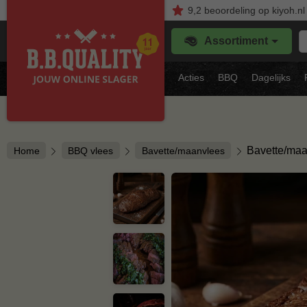
9,2
beoordeling
op kiyoh.nl
Z
Assortiment
je
f
s
Acties
BBQ
Dagelijks
vl
Bavette/ma
Home
BBQ vlees
Bavette/maanvlees