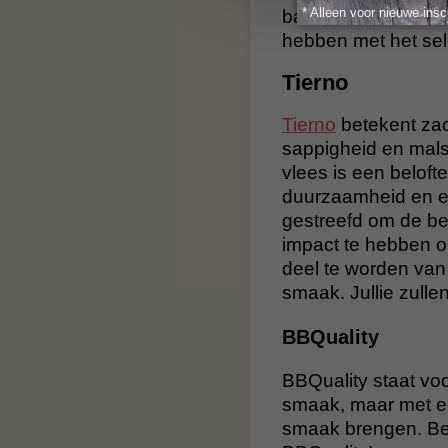
* Alleen voor nieuwe insc
bavette/maanvlees
hebben met het sel
Tierno
Tierno
betekent zac
sappigheid en malsh
vlees is een belofte 
duurzaamheid en et
gestreefd om de be
impact te hebben op
deel te worden van 
smaak. Jullie zullen
BBQuality
BBQuality staat voo
smaak, maar met ee
smaak brengen. Bes