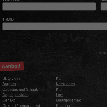
E-MAIL
*
* Alleen 
Aanbod
BBQ vlees
Kalf
Burgers
Kerst vlees
Cadeaus met Smaak
Kip
Dagelijks vlees
Lam
Gehakt
Maaltijdgemak
Gekruid / gemarineerd
Picanha