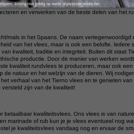
hrijvers, korting niet geldig op reeds afgeprijsde producten.
 met de hand gesneden door vakmensen die jarenla
ecteren en verwerken van de beste delen van het ru
ht/mals in het Spaans. De naam vertegenwoordigd n
eid van het vlees, maar is ook een belofte. Iedere sn
van kwaliteit, traditie en integriteit. Buiten dit staat T
hische productie. Door de manier van werken wordt e
ste kwaliteit rundvlees te produceren, maar ook een 
 de natuur en het welzijn van de dieren. Wij nodigen 
het verhaal van het Tierno vlees en te genieten van
 versteld zijn van de kwaliteit!
r betaalbaar kwaliteitsvlees. Ons vlees is van nature 
n marinade of rub kun je je vlees eventueel nog wa
tel je kwaliteitsvlees vandaag nog en ervaar de s