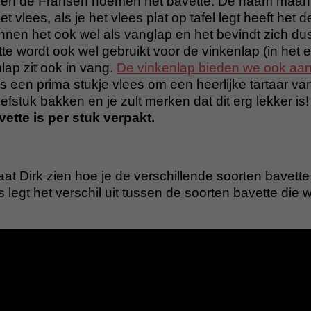
en de Fransen noemen het bavette. De naam maan
t vlees, als je het vlees plat op tafel legt heeft het
nnen het ook wel als vanglap en het bevindt zich dus
 wordt ook wel gebruikt voor de vinkenlap (in het e
lap zit ook in vang.
De vinkenlap bieden we ook aan
s een prima stukje vlees om een heerlijke tartaar van
efstuk bakken en je zult merken dat dit erg lekker is!
ette is per stuk verpakt.
laat Dirk zien hoe je de verschillende soorten bavet
 legt het verschil uit tussen de soorten bavette die