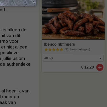
nge ervaring
nd.
iet alleen de
it van dit
ierno voor
Iberico ribfingers
r niet alleen
(31
beoordelingen
)
positieve
jullie uit om
 de authentieke
€ 12,20
al heerlijk van
t meer op
maak van