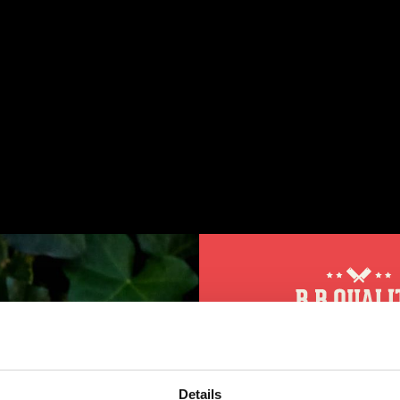
leuke en informatieve filmpjes bekijken?
Abonne
Tube kanaal!
10% korting op 
jden van het vlees
Details