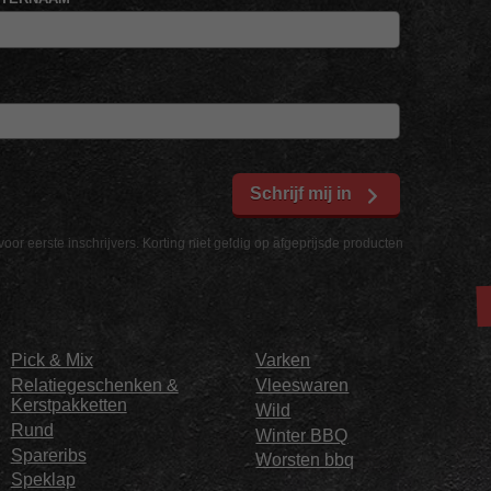
Schrijf mij in
voor eerste inschrijvers. Korting niet geldig op afgeprijsde producten
Pick & Mix
Varken
Relatiegeschenken &
Vleeswaren
Kerstpakketten
Wild
Rund
Winter BBQ
Spareribs
Worsten bbq
Speklap