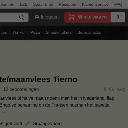
ubonnen
B2B
Spaar mee
Recepten
Klantenservice
FAQ
Inloggen
Winkelwagen
0
ties
Winkel
Pizza
Smaakmakers
Borrelsnacks
te/maanvlees Tierno
12 beoordelingen
€ 40,- p/kg
anvlees of halve maan noemt men het in Nederland, flap
 Engelse benaming en de Fransen noemen het bavette
en geleverd
Graangevoerd