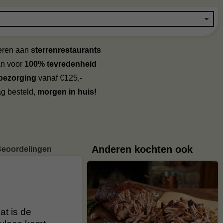
veren aan
sterrenrestaurants
an voor
100% tevredenheid
 bezorging
vanaf €125,-
g besteld,
morgen in huis!
Anderen kochten ook
eoordelingen
t is de