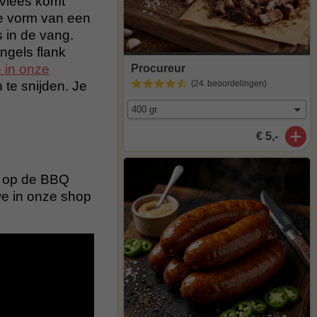
vlees komt
 de vorm van een
 in de vang.
ngels flank
 in onze
Procureur
 te snijden. Je
(24
beoordelingen
)
€ 5,-
te op de BBQ
 we in onze shop