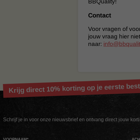
BBQuality!
Contact
Voor vragen of voor
jouw vraag hier nie
naar:
info@bbqualit
Krijg direct 10% korting op je eerste best
Schrijf je in voor onze nieuwsbrief en ontvang direct jouw kor
VOORNAAM
*
AC