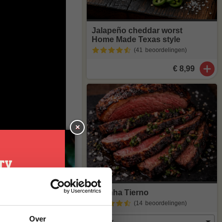
Jalapeño cheddar worst
Home Made Texas style
(41
beoordelingen
)
€ 8,99
×
er je dan
Picanha Tierno
(14
beoordelingen
)
je
Over