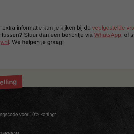
 extra informatie kun je kijken bij de
veelgestelde vr
t tussen? Stuur dan een berichtje via
WhatsApp
, of 
y.nl
. We helpen je graag!
elling
tingscode voor 10% korting*
HTERNAAM