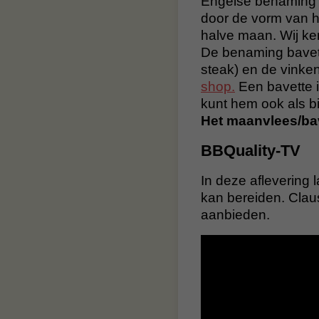
Engelse benaming 
door de vorm van he
halve maan. Wij ke
De benaming bavette
steak) en de vinken
shop.
Een bavette i
kunt hem ook als bi
Het maanvlees/bav
BBQuality-TV
In deze aflevering 
kan bereiden. Claus
aanbieden.