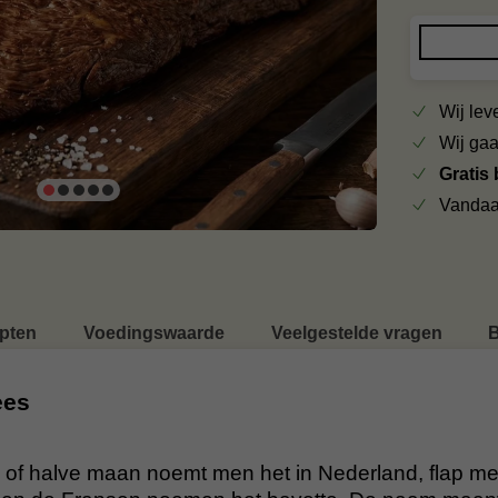
Wij le
Wij ga
Gratis
Vandaa
pten
Voedingswaarde
Veelgestelde vragen
B
ees
of halve maan noemt men het in Nederland, flap mea