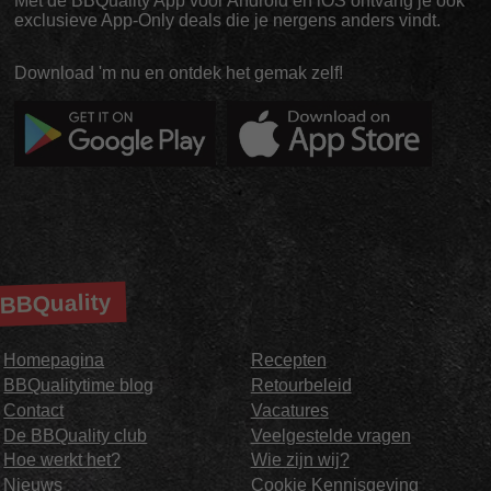
Met de BBQuality App voor Android en iOS ontvang je ook
exclusieve App-Only deals die je nergens anders vindt.
Download 'm nu en ontdek het gemak zelf!
BBQuality
Homepagina
Recepten
BBQualitytime blog
Retourbeleid
Contact
Vacatures
De BBQuality club
Veelgestelde vragen
Hoe werkt het?
Wie zijn wij?
Nieuws
Cookie Kennisgeving