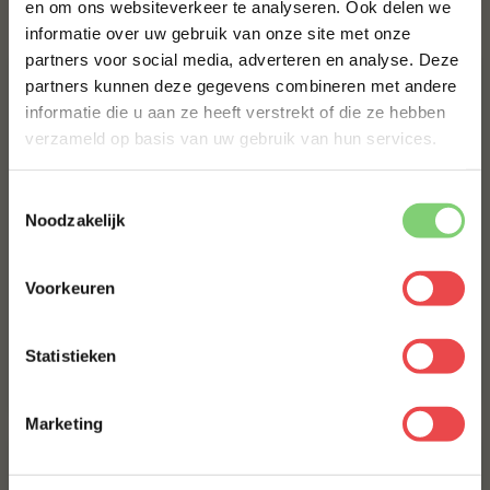
en om ons websiteverkeer te analyseren. Ook delen we
10% korting op je
Bestel alles
informatie over uw gebruik van onze site met onze
eerste bestelling*
partners voor social media, adverteren en analyse. Deze
Schrijf je in voor onze nieuwsbrief en ontvang direct
partners kunnen deze gegevens combineren met andere
10% korting op jouw eerste bestelling.
informatie die u aan ze heeft verstrekt of die ze hebben
VOORNAAM
*
verzameld op basis van uw gebruik van hun services.
Toestemmingsselectie
ACHTERNAAM
*
Noodzakelijk
Procureur
(24
)
Voorkeuren
E-MAILADRES
*
Jalapeño cheddar worst
Home Made Texas style
(41
)
Statistieken
Met jouw aanmelding ga je akkoord met onze
algemene
€ 5,-
€ 8,99
voorwaarden.
Marketing
Aanmelden