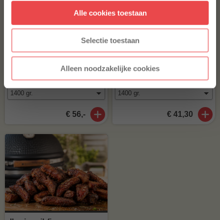
Alle cookies toestaan
* Alleen voor nieuwe inschrijvers, korting niet geldig op reeds
afgeprijsde producten.
Selectie toestaan
Picanha Tierno
Maminha Tierno
Alleen noodzakelijke cookies
(14
)
(11
)
€ 56,-
€ 41,30