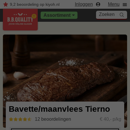
Inloggen
Menu
9,2
beoordeling
op kiyoh.nl
Zoeken
Assortiment
Bavette/maanvlees Tierno
12 beoordelingen
€ 40,- p/kg