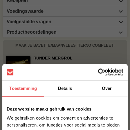
Recepten
Voedingswaarde
Veelgestelde vragen
Productbeoordelingen
MAAK JE BAVETTE/MAANVLEES TIERNO COMPLEET!
RUNDER MERGROL
€ 10,-
NO RUBBISH NAKED GUN POWDER RUB
Toestemming
Details
Over
€ 10,95
×
BBQUALITY BEEF RUB
Deze website maakt gebruik van cookies
€ 9,95
We gebruiken cookies om content en advertenties te
personaliseren, om functies voor social media te bieden