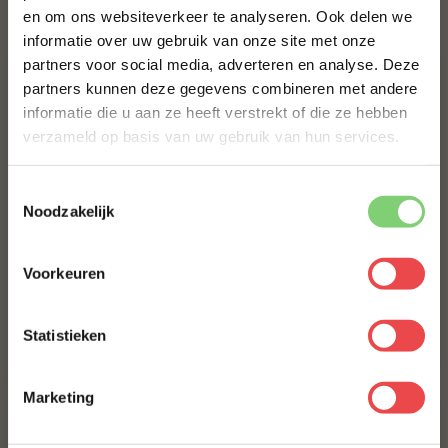
Bestel alles
en om ons websiteverkeer te analyseren. Ook delen we
10% korting op je
informatie over uw gebruik van onze site met onze
eerste bestelling*
partners voor social media, adverteren en analyse. Deze
Schrijf je in voor onze nieuwsbrief en ontvang direct
partners kunnen deze gegevens combineren met andere
10% korting op jouw eerste bestelling.
informatie die u aan ze heeft verstrekt of die ze hebben
VOORNAAM
*
verzameld op basis van uw gebruik van hun services.
Toestemmingsselectie
ACHTERNAAM
*
Noodzakelijk
Procureur
(24
)
Voorkeuren
Jalapeño cheddar worst
E-MAILADRES
*
Home Made Texas style
(41
)
Statistieken
€ 5,-
€ 8,99
Met jouw aanmelding ga je akkoord met onze
algemene
voorwaarden.
Marketing
Aanmelden