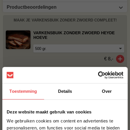
Productbeoordelingen
MAAK JE VARKENSBUIK ZONDER ZWOERD COMPLEET!
VARKENSBUIK ZONDER ZWOERD HEYDE
HOEVE
€ 8,-
VARKENSBUIK MET ZWOERD
Toestemming
Details
Over
€ 6,25
×
BBQUALITY PORK RUB
Deze website maakt gebruik van cookies
€ 9,95
We gebruiken cookies om content en advertenties te
personaliseren, om functies voor social media te bieden