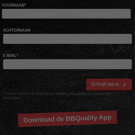
VOORNAAM
*
ACHTERNAAM
E-MAIL
*
Schrijf mij in
* Alleen voor eerste inschrijvers. Korting niet geldig op afgeprijsde
producten
Download de BBQuality App