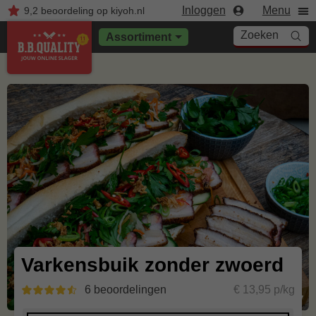
Inloggen
Menu
9,2
beoordeling
op kiyoh.nl
Zoeken
Assortiment
Varkensbuik zonder zwoerd
6 beoordelingen
€ 13,95 p/kg