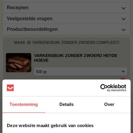
Recepten
Veelgestelde vragen
Productbeoordelingen
MAAK JE VARKENSBUIK ZONDER ZWOERD COMPLEET!
VARKENSBUIK ZONDER ZWOERD HEYDE
HOEVE
€ 8,-
VARKENSBUIK MET ZWOERD
Toestemming
Details
Over
€ 6,25
×
Deze website maakt gebruik van cookies
BBQUALITY PORK RUB