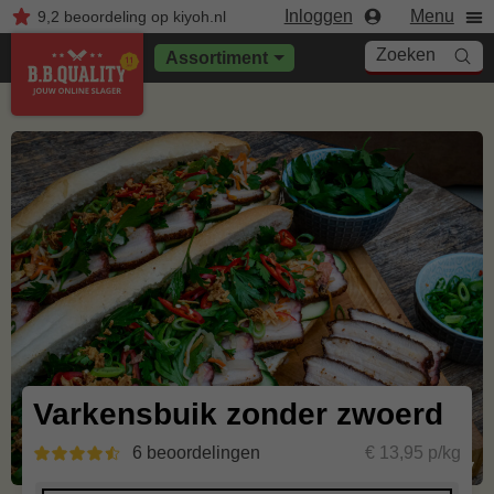
Inloggen
Menu
9,2
beoordeling
op kiyoh.nl
Zoeken
Assortiment
Varkensbuik zonder zwoerd
6 beoordelingen
€ 13,95 p/kg