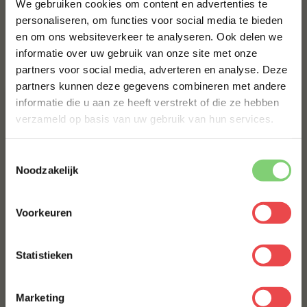
We gebruiken cookies om content en advertenties te
€ 9,95
personaliseren, om functies voor social media te bieden
en om ons websiteverkeer te analyseren. Ook delen we
10% korting op je
informatie over uw gebruik van onze site met onze
eerste bestelling*
Bestel alles
partners voor social media, adverteren en analyse. Deze
Schrijf je in voor onze nieuwsbrief en ontvang direct
partners kunnen deze gegevens combineren met andere
10% korting op jouw eerste bestelling.
informatie die u aan ze heeft verstrekt of die ze hebben
VOORNAAM
*
verzameld op basis van uw gebruik van hun services.
Toestemmingsselectie
ACHTERNAAM
*
Noodzakelijk
Procureur
Voorkeuren
E-MAILADRES
*
(24
)
Jalapeño cheddar worst
Statistieken
Home Made Texas style
(41
)
Met jouw aanmelding ga je akkoord met onze
algemene
voorwaarden.
Marketing
€ 5,-
€ 8,99