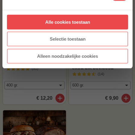
Aanmelden
Alle cookies toestaan
* Alleen voor nieuwe inschrijvers, korting niet geldig op reeds
afgeprijsde producten.
Selectie toestaan
Alleen noodzakelijke cookies
Iberico ribfingers
Spareribs met ketting
extra dik bevleesd
(31
)
(14
)
€ 12,20
€ 9,90