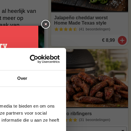
al heerlijk van
t meer op
Jalapeño cheddar worst
Home Made Texas style
×
maak van
(41
beoordelingen
)
€ 8,99
agen
. Staat
stuur een mailtje
je
Over
g*
brief en ontvang
ste bestelling.
 media te bieden en om ons
ze partners voor social
Iberico ribfingers
nformatie die u aan ze heeft
(31
beoordelingen
)