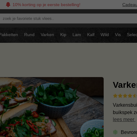
10% korting op je eerste bestelling!
Cadea
oek
avoriete
tuk
Pakketten
Rund
Varken
Kip
Lam
Kalf
Wild
Vis
Selec
ees..
Varke
Varkensbui
buikspek z
lees meer
Bevror