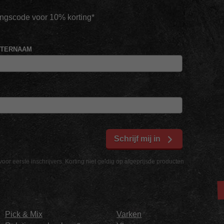
tingscode voor 10% korting*
HTERNAAM
Schrijf mij in
voor eerste inschrijvers. Korting niet geldig op afgeprijsde producten
Pick & Mix
Varken