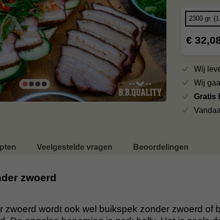
€ 32,0
Wij le
Wij ga
Gratis
Vandaa
pten
Veelgestelde vragen
Beoordelingen
nder zwoerd
r zwoerd wordt ook wel buikspek zonder zwoerd of 