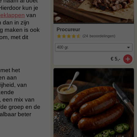
e naam al doet
Hierdoor kun je
peklappen
van
 dan in zijn
ng maken is ook
Procureur
om, met dit
(24
beoordelingen
)
€ 5,-
 met het
en aan
ijheid, van
ekende
, een mix van
lfde groep en de
aalbaar beter