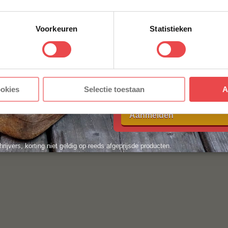
ACHTERNAAM
*
Voorkeuren
Statistieken
E-MAILADRES
*
Met jouw aanmelding ga je akkoord
ookies
Selectie toestaan
A
voorwaarden.
Aanmelden
hrijvers, korting niet geldig op reeds afgeprijsde producten.