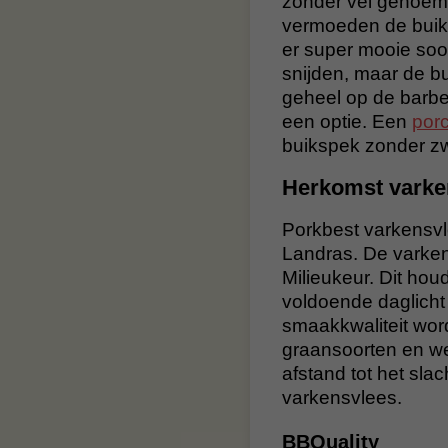
zonder vel genoemd
vermoeden de buik 
er super mooie soo
snijden, maar de bu
geheel op de barbe
een optie. Een
porc
buikspek zonder zwo
Herkomst varke
Porkbest varkensvle
Landras. De varke
Milieukeur. Dit hou
voldoende daglicht
smaakkwaliteit wor
graansoorten en wei
afstand tot het sla
varkensvlees.
BBQuality