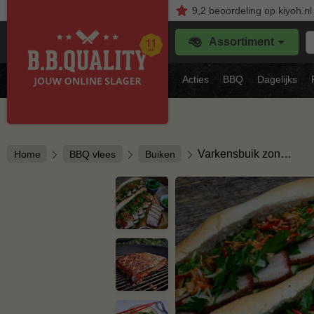
9,2
beoordeling
op kiyoh.nl
Z
Assortiment
je
f
s
Acties
BBQ
Dagelijks
vl
Varkensbuik zon…
Home
BBQ vlees
Buiken