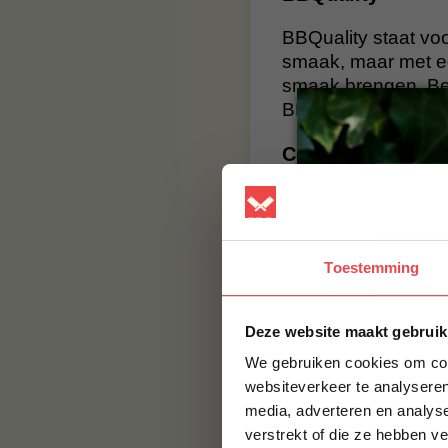
BBQuality staat voo
smaak, maar met e
smaak brengen. Bes
BBQuality!
Contact
Voor vragen of voor
jouw vraag hier nie
naar:
info@bbqualit
Toestemming
Deze website maakt gebruik
We gebruiken cookies om cont
websiteverkeer te analyseren
media, adverteren en analys
verstrekt of die ze hebben v