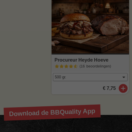
Procureur Heyde Hoeve
(16
beoordelingen
)
€ 7,75
Download de BBQuality App