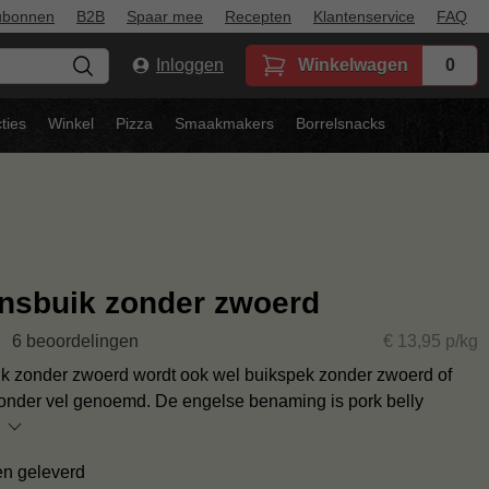
ubonnen
B2B
Spaar mee
Recepten
Klantenservice
FAQ
Inloggen
Winkelwagen
0
ties
Winkel
Pizza
Smaakmakers
Borrelsnacks
nsbuik zonder zwoerd
6 beoordelingen
€ 13,95 p/kg
k zonder zwoerd wordt ook wel buikspek zonder zwoerd of
onder vel genoemd. De engelse benaming is pork belly
en geleverd