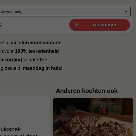
8
Toevoegen
veren aan
sterrenrestaurants
an voor
100% tevredenheid
 bezorging
vanaf €125,-
g besteld,
maandag in huis!
Anderen kochten ook
buikspek