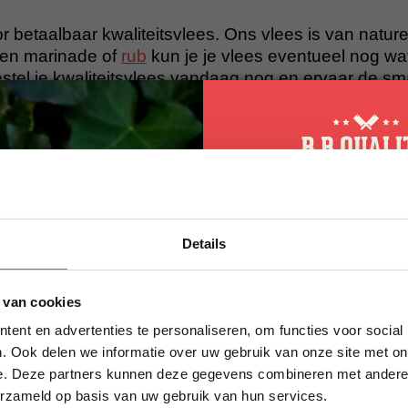
r betaalbaar kwaliteitsvlees. Ons vlees is van nature 
en marinade of
rub
kun je je vlees eventueel nog wa
tel je kwaliteitsvlees vandaag nog en ervaar de s
 extra informatie kun je kijken bij de
veelgestelde vr
t tussen? Stuur dan een berichtje via
WhatsApp
, of 
10% korting op 
y.nl
. We helpen je graag!
Details
eerste bestellin
Schrijf je in voor onze nieuws
 van cookies
direct 10% korting op jouw eer
ent en advertenties te personaliseren, om functies voor social
VOORNAAM
*
. Ook delen we informatie over uw gebruik van onze site met on
e. Deze partners kunnen deze gegevens combineren met andere i
erzameld op basis van uw gebruik van hun services.