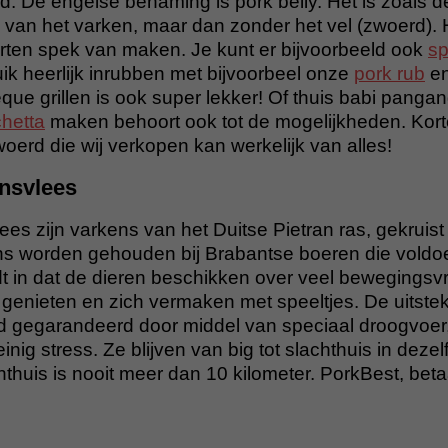
. De engelse benaming is pork belly. Het is zoals d
van het varken, maar dan zonder het vel (zwoerd). 
rten spek van maken. Je kunt er bijvoorbeeld ook
s
ik heerlijk inrubben met bijvoorbeel onze
pork rub
en
que grillen is ook super lekker! Of thuis babi panga
hetta
maken behoort ook tot de mogelijkheden. Kort
erd die wij verkopen kan werkelijk van alles!
nsvlees
es zijn varkens van het Duitse Pietran ras, gekruist
ns worden gehouden bij Brabantse boeren die voldo
dt in dat de dieren beschikken over veel bewegingsvr
 genieten en zich vermaken met speeltjes. De uitst
d gegarandeerd door middel van speciaal droogvoer
nig stress. Ze blijven van big tot slachthuis in deze
chthuis is nooit meer dan 10 kilometer. PorkBest, bet