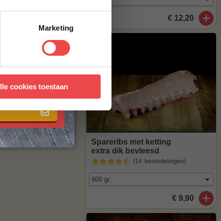
€ 12,20
Marketing
 met onze
algemene
lle cookies toestaan
Spareribs met ketting
extra dik bevleesd
(14
beoordelingen
)
€ 9,90