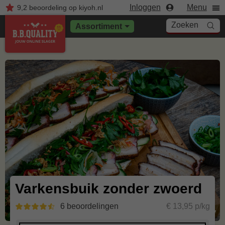
Inloggen
Menu
9,2
beoordeling
op kiyoh.nl
Zoeken
Assortiment
Varkensbuik zonder zwoerd
6 beoordelingen
€ 13,95 p/kg