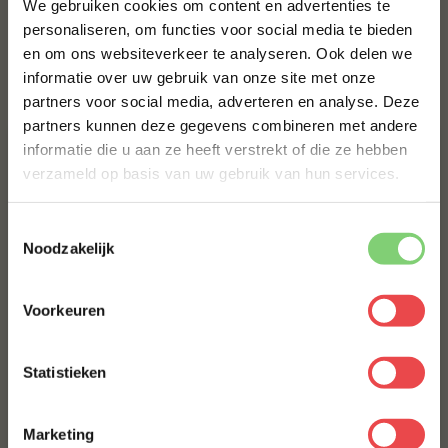
We gebruiken cookies om content en advertenties te
€ 9,95
personaliseren, om functies voor social media te bieden
en om ons websiteverkeer te analyseren. Ook delen we
10% korting op je
informatie over uw gebruik van onze site met onze
eerste bestelling*
Bestel alles
partners voor social media, adverteren en analyse. Deze
Schrijf je in voor onze nieuwsbrief en ontvang direct
partners kunnen deze gegevens combineren met andere
10% korting op jouw eerste bestelling.
informatie die u aan ze heeft verstrekt of die ze hebben
VOORNAAM
*
verzameld op basis van uw gebruik van hun services.
Toestemmingsselectie
ACHTERNAAM
*
Noodzakelijk
Procureur
Voorkeuren
E-MAILADRES
*
(24
)
Jalapeño cheddar worst
Statistieken
Home Made Texas style
(41
)
Met jouw aanmelding ga je akkoord met onze
algemene
voorwaarden.
Marketing
€ 12,50
€ 8,99