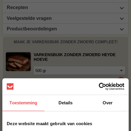
Recepten
Veelgestelde vragen
Productbeoordelingen
MAAK JE VARKENSBUIK ZONDER ZWOERD COMPLEET!
VARKENSBUIK ZONDER ZWOERD HEYDE
HOEVE
€ 8,-
VARKENSBUIK MET ZWOERD
Toestemming
Details
Over
€ 6,25
×
Deze website maakt gebruik van cookies
BBQUALITY PORK RUB