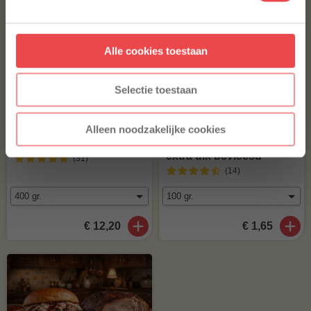
Aanmelden
Alle cookies toestaan
* Alleen voor nieuwe inschrijvers, korting niet geldig op reeds
afgeprijsde producten.
Selectie toestaan
Alleen noodzakelijke cookies
Iberico ribfingers
Spareribs met ketting
extra dik bevleesd
(31
)
(14
)
€ 12,20
€ 1,65