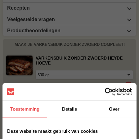
Recepten
Veelgestelde vragen
Productbeoordelingen
MAAK JE VARKENSBUIK ZONDER ZWOERD COMPLEET!
VARKENSBUIK ZONDER ZWOERD HEYDE
HOEVE
€ 8,-
VARKENSBUIK MET ZWOERD
Toestemming
Details
Over
€ 6,25
×
Deze website maakt gebruik van cookies
BBQUALITY PORK RUB