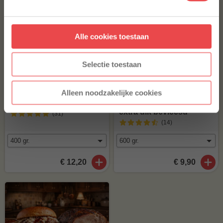
Aanmelden
Alle cookies toestaan
* Alleen voor nieuwe inschrijvers, korting niet geldig op reeds
afgeprijsde producten.
Selectie toestaan
Alleen noodzakelijke cookies
Iberico ribfingers
Spareribs met ketting
extra dik bevleesd
(31
)
(14
)
€ 12,20
€ 9,90