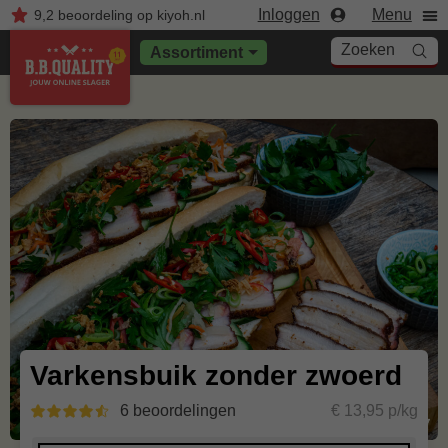
Inloggen
Menu
9,2
beoordeling
op kiyoh.nl
Zoeken
Assortiment
Varkensbuik zonder zwoerd
6 beoordelingen
€ 13,95 p/kg