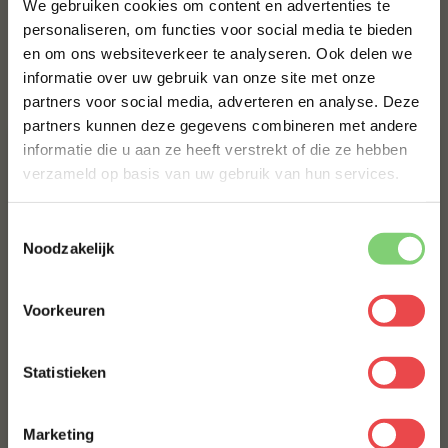
We gebruiken cookies om content en advertenties te
€ 9,95
personaliseren, om functies voor social media te bieden
en om ons websiteverkeer te analyseren. Ook delen we
10% korting op je
informatie over uw gebruik van onze site met onze
eerste bestelling*
Bestel alles
partners voor social media, adverteren en analyse. Deze
Schrijf je in voor onze nieuwsbrief en ontvang direct
partners kunnen deze gegevens combineren met andere
10% korting op jouw eerste bestelling.
informatie die u aan ze heeft verstrekt of die ze hebben
VOORNAAM
*
verzameld op basis van uw gebruik van hun services.
Toestemmingsselectie
ACHTERNAAM
*
Noodzakelijk
Procureur
Voorkeuren
E-MAILADRES
*
(24
)
Jalapeño cheddar worst
Statistieken
Home Made Texas style
(41
)
Met jouw aanmelding ga je akkoord met onze
algemene
voorwaarden.
Marketing
€ 5,-
€ 8,99