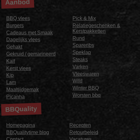
Aanbod
BBQ vlees
Pick & Mix
Burgers
Relatiegeschenken &
Kerstpakketten
Cadeaus met Smaak
Rund
Dagelijks vlees
Spareribs
Gehakt
Speklap
Gekruid / gemarineerd
Steaks
Kalf
Varken
Kerst vlees
Vleeswaren
Kip
Wild
Lam
Winter BBQ
Maaltijdgemak
Worsten bbq
Picanha
BBQuality
Homepagina
Recepten
BBQualitytime blog
Retourbeleid
Contact
Vacatures