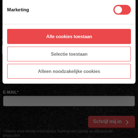
Met jouw aanmelding ga je akkoord met onze
algemene
voorwaarden.
Marketing
Schrijf je in voor onze nieuwsbrief en ontvang direct jouw
Aanmelden
kortingscode voor 10% korting*
Alle cookies toestaan
* Alleen voor nieuwe inschrijvers, korting niet geldig op reeds
VOORNAAM
*
afgeprijsde producten.
Selectie toestaan
ACHTERNAAM
Alleen noodzakelijke cookies
E-MAIL
*
Schrijf mij in
* Alleen voor eerste inschrijvers. Korting niet geldig op afgeprijsde
producten