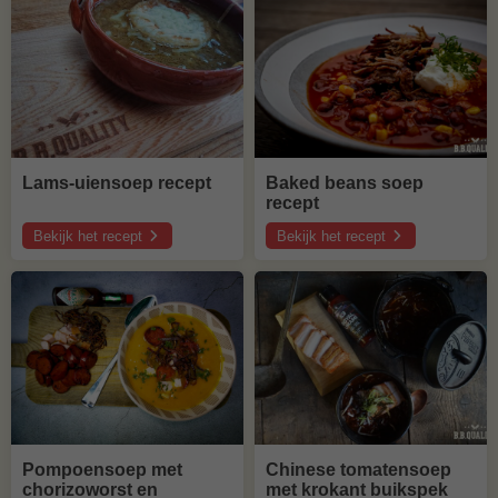
recept
|
Langoustines
en
diamanthaas
Lams-uiensoep recept
Baked beans soep
recept
Bekijk het recept
Bekijk het recept
over
over
Lams-
Baked
uiensoep
beans
recept
soep
recept
Pompoensoep met
Chinese tomatensoep
chorizoworst en
met krokant buikspek