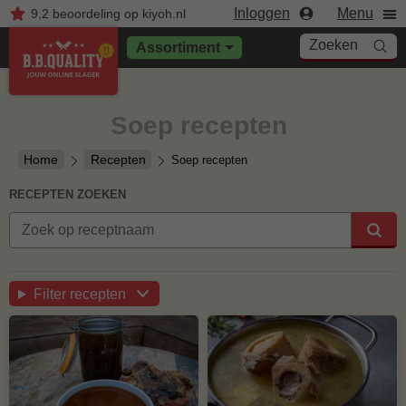
Inloggen
Menu
9,2
beoordeling
op kiyoh.nl
Zoeken
Assortiment
Soep recepten
Home
Recepten
Soep recepten
RECEPTEN ZOEKEN
Filter recepten