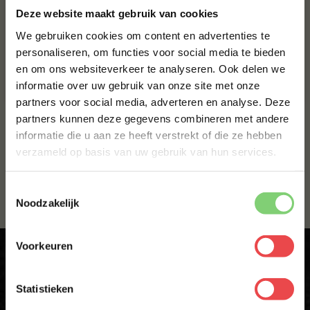
Deze website maakt gebruik van cookies
We gebruiken cookies om content en advertenties te
Frisse doperwtjessoep
Erwtensoep recept,
personaliseren, om functies voor social media te bieden
recept met gegrilde
dikke snert
garnalen
en om ons websiteverkeer te analyseren. Ook delen we
10% korting op je
informatie over uw gebruik van onze site met onze
eerste bestelling*
Bekijk het recept
Bekijk het recept
over
over
Frisse
Erwtensoep
partners voor social media, adverteren en analyse. Deze
Schrijf je in voor onze nieuwsbrief en ontvang direct
doperwtjessoep
recept,
recept
dikke
partners kunnen deze gegevens combineren met andere
10% korting op jouw eerste bestelling.
met
snert
1
gegrilde
informatie die u aan ze heeft verstrekt of die ze hebben
garnalen
VOORNAAM
*
verzameld op basis van uw gebruik van hun services.
Toestemmingsselectie
ACHTERNAAM
*
Noodzakelijk
Voorkeuren
E-MAILADRES
*
Krijg direct 10% korting op je eerste
Statistieken
bestelling