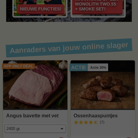
MONOLITH TWO.55
NIEUWE FUNCTIES!
+ SMOKE SET!
Aanraders van jouw online slager
APP ONLY DEAL
ACTIE
Actie 30%
Angus bavette met vet
Ossenhaaspuntjes
(7
)