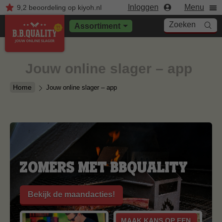
Inloggen
Menu
9,2
beoordeling
op kiyoh.nl
Zoeken
Assortiment
Jouw online slager – app
Home
Jouw online slager – app
Zomers met BBQuality
Bekijk de maandacties!
MAAK KANS OP EEN