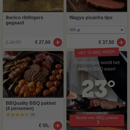
Iberico ribfingers
Wagyu picanha tips
gegaard
€ 34,50
€ 27,60
€ 37,50
HET IS BBQ WEER!
Overmorgen wordt het
perfect BBQ weer!
23°
BBQuality BBQ pakket
(4 personen)
(3
)
Bestel een BBQ pakket
€ 55,-