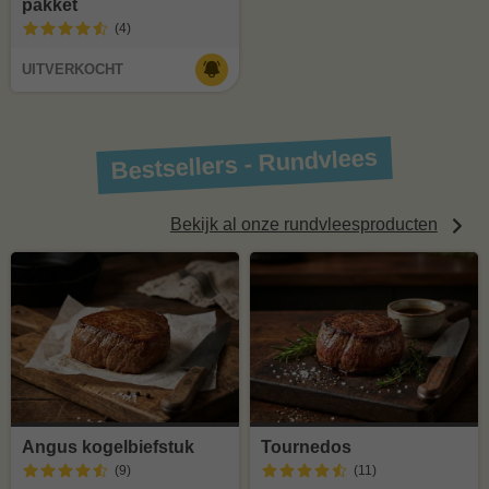
pakket
(4
)
UITVERKOCHT
Bestsellers - Rundvlees
Bekijk al onze rundvleesproducten
Angus kogelbiefstuk
Tournedos
(9
)
(11
)