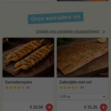
Onze aanraders vis
Ontdek ons complete visassortiment
Garnalenspies
Zalmzijde met vel
(5
)
(8
)
€ 22,50
€ 31,35