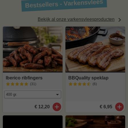
Bestsellers - Varkensvlees
Bekijk al onze varkensvleesproducten
Iberico ribfingers
BBQuality speklap
(31
)
(6
)
€ 12,20
€ 6,95