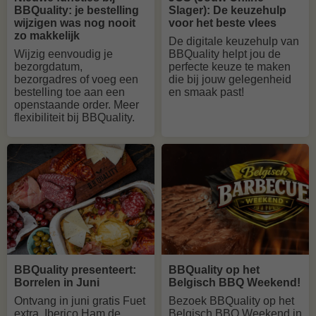
BBQuality: je bestelling
Slager): De keuzehulp
wijzigen was nog nooit
voor het beste vlees
zo makkelijk
De digitale keuzehulp van
Wijzig eenvoudig je
BBQuality helpt jou de
bezorgdatum,
perfecte keuze te maken
bezorgadres of voeg een
die bij jouw gelegenheid
bestelling toe aan een
en smaak past!
openstaande order. Meer
flexibiliteit bij BBQuality.
BBQuality presenteert:
BBQuality op het
Borrelen in Juni
Belgisch BBQ Weekend!
Ontvang in juni gratis Fuet
Bezoek BBQuality op het
extra, Iberico Ham de
Belgisch BBQ Weekend in