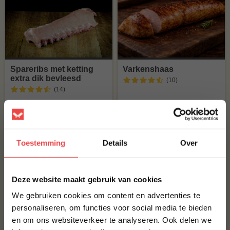
Spareribs met ketting
Varkenshaas
extra dik bevleesd
(10
)
(14
)
€ 9,90
€ 5,63
Toestemming
Details
Over
×
Bestsellers - Gevogelte
Deze website maakt gebruik van cookies
We gebruiken cookies om content en advertenties te
Bekijk al onze kipproducten
personaliseren, om functies voor social media te bieden
en om ons websiteverkeer te analyseren. Ook delen we
10% korting op je