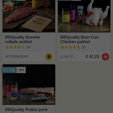
BBQuality Bavette
BBQuality Beer Can
rollade pakket
Chicken pakket
(3
)
(2
)
€ 48,50
€ 41,23
UITVERKOCHT
ACTIE
20%
BBQuality Pulled pork