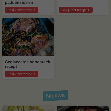
paddenstoelen
Bekijk het recept
Bekijk het recept
over
over
Canette
Bavette
filet
rollade
recept
pakket
met
recept
rode
wijnsaus
en
wilde
paddenstoelen
Geglaceerde hertenrack
recept
Bekijk het recept
over
Geglaceerde
hertenrack
recept
Nieuws