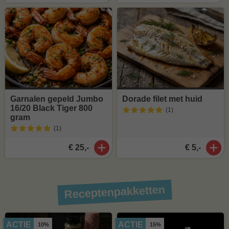
Garnalen gepeld Jumbo
Dorade filet met huid
16/20 Black Tiger 800
(1
)
gram
(1
)
€ 25,-
€ 5,-
Receptenpakketten
ACTIE
ACTIE
10%
15%