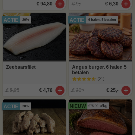
€ 94,80
€ 9,-
€ 6,30
ACTIE
ACTIE
20%
6 halen, 5 betalen
Zeebaarsfilet
Angus burger, 6 halen 5
betalen
(21
)
€ 5,95
€ 4,76
€ 30,-
€ 25,-
p/kg
NIEUW
ACTIE
€75,00
20%