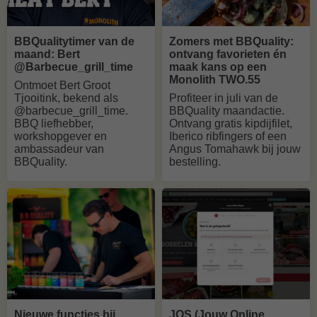
BBQualitytimer van de
Zomers met BBQuality:
maand: Bert
ontvang favorieten én
@Barbecue_grill_time
maak kans op een
Monolith TWO.55
Ontmoet Bert Groot
Tjooitink, bekend als
Profiteer in juli van de
@barbecue_grill_time.
BBQuality maandactie.
BBQ liefhebber,
Ontvang gratis kipdijfilet,
workshopgever en
Iberico ribfingers of een
ambassadeur van
Angus Tomahawk bij jouw
BBQuality.
bestelling.
Nieuwe functies bij
JOS (Jouw Online