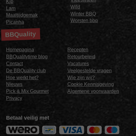
Kip
Wild
Lam
Winter BBQ
Maaltijdgemak
Worsten bbq
Picanha
BBQuality
Homepagina
Recepten
BBQualitytime blog
Retourbeleid
Contact
Vacatures
De BBQuality club
Veelgestelde vragen
Hoe werkt het?
Wie zijn wij?
Nieuws
Cookie Kennisgeving
Pick & Mix Gourmet
Algemene voorwaarden
Privacy
Betaal veilig met