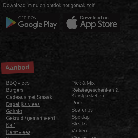
Download 'm nu en ontdek het gemak zelf!
Aanbod
BBQ vlees
Pick & Mix
Burgers
Relatiegeschenken &
Kerstpakketten
Cadeaus met Smaak
Rund
Dagelijks vlees
Spareribs
Gehakt
Speklap
Gekruid / gemarineerd
Steaks
Kalf
Varken
Kerst vlees
Vleeswaren