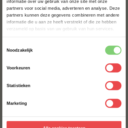
informatie over uw gebruik van onze site met onze
eerste bestelling*
partners voor social media, adverteren en analyse. Deze
Schrijf je in voor onze nieuwsbrief en ontvang direct
partners kunnen deze gegevens combineren met andere
10% korting op jouw eerste bestelling.
informatie die u aan ze heeft verstrekt of die ze hebben
VOORNAAM
*
verzameld op basis van uw gebruik van hun services.
Kipdijfilet
Kip cordon bleu
Toestemmingsselectie
ACHTERNAAM
*
Noodzakelijk
(10
)
(2
)
Voorkeuren
E-MAILADRES
*
€ 4,40
€ 4,-
Statistieken
Met jouw aanmelding ga je akkoord met onze
algemene
voorwaarden.
Marketing
Aanmelden
Alle cookies toestaan