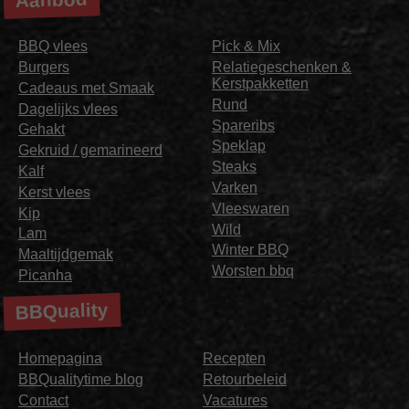
BBQ vlees
Pick & Mix
Burgers
Relatiegeschenken &
Kerstpakketten
Cadeaus met Smaak
Rund
Dagelijks vlees
Spareribs
Gehakt
Speklap
Gekruid / gemarineerd
Steaks
Kalf
Varken
Kerst vlees
Vleeswaren
Kip
Wild
Lam
Winter BBQ
Maaltijdgemak
Worsten bbq
Picanha
BBQuality
Homepagina
Recepten
BBQualitytime blog
Retourbeleid
Contact
Vacatures