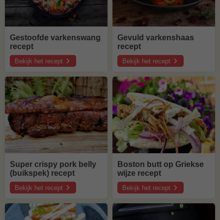
Gestoofde varkenswang
Gevuld varkenshaas
recept
recept
Bekijk het recept
Bekijk het recept
over
over
Gestoofde
Gevuld
varkenswang
varkenshaas
recept
recept
Super crispy pork belly
Boston butt op Griekse
(buikspek) recept
wijze recept
Bekijk het recept
Bekijk het recept
over
over
Super
Boston
crispy
butt
pork
op
belly
Griekse
(buikspek)
wijze