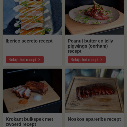
recept
recept
Iberico secreto recept
Peanut butter en jelly
pigwings (oerham)
recept
Bekijk het recept
Bekijk het recept
over
over
Iberico
Peanut
secreto
butter
recept
en
jelly
pigwings
(oerham)
recept
Krokant buikspek met
Noskos spareribs recept
zwoerd recept