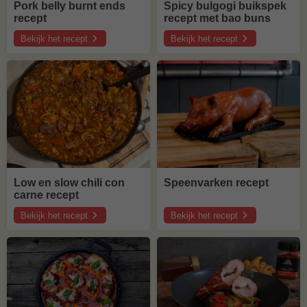
Pork belly burnt ends
Spicy bulgogi buikspek
recept
recept met bao buns
Bekijk het recept
Bekijk het recept
over
over
Pork
Spicy
belly
bulgogi
burnt
buikspek
ends
recept
recept
met
bao
buns
Low en slow chili con
Speenvarken recept
carne recept
Bekijk het recept
Bekijk het recept
over
over
Low
Speenvarken
en
recept
slow
chili
con
carne
recept