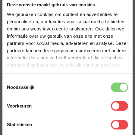
Deze website maakt gebruik van cookies
We gebruiken cookies om content en advertenties te
personaliseren, om functies voor social media te bieden
en om ons websiteverkeer te analyseren. Ook delen we
10% korting op je
New York Hotdogs 2.0
Iberico buikrib recept
informatie over uw gebruik van onze site met onze
eerste bestelling*
recept
partners voor social media, adverteren en analyse. Deze
Schrijf je in voor onze nieuwsbrief en ontvang direct
Bekijk het recept
Bekijk het recept
over
over
partners kunnen deze gegevens combineren met andere
10% korting op jouw eerste bestelling.
New
Iberico
York
buikrib
informatie die u aan ze heeft verstrekt of die ze hebben
Hotdogs
recept
VOORNAAM
*
2.0
verzameld op basis van uw gebruik van hun services.
recept
Toestemmingsselectie
ACHTERNAAM
*
Noodzakelijk
Voorkeuren
Pulled pork tender appel
Pork hammer recept
E-MAILADRES
*
recept
Statistieken
Bekijk het recept
Bekijk het recept
over
over
Pulled
Pork
pork
hammer
Met jouw aanmelding ga je akkoord met onze
algemene