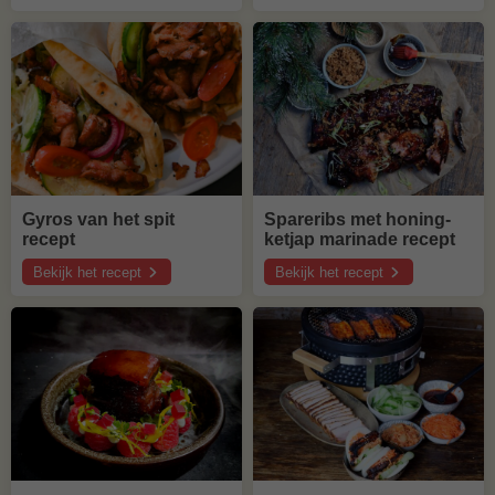
Curryworst
Varkenswangetjes
recept
loaded
met
potato
pretzel
recept
buns
Gyros van het spit
Spareribs met honing-
recept
ketjap marinade recept
Bekijk het recept
Bekijk het recept
over
over
Gyros
Spareribs
van
met
het
honing-
spit
ketjap
recept
marinade
recept