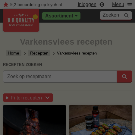
Inloggen
Menu
9,2
beoordeling
op kiyoh.nl
Zoeken
Assortiment
Varkensvlees recepten
Home
Recepten
Varkensvlees recepten
RECEPTEN ZOEKEN
Filter recepten