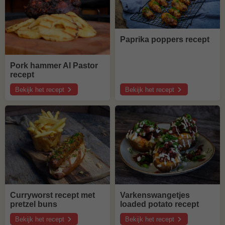
Paprika poppers recept
Pork hammer Al Pastor
recept
Bekijk het recept
Bekijk het recept
over
over
Pork
Paprika
hammer
poppers
Al
recept
Pastor
recept
Curryworst recept met
Varkenswangetjes
pretzel buns
loaded potato recept
Bekijk het recept
Bekijk het recept
over
over